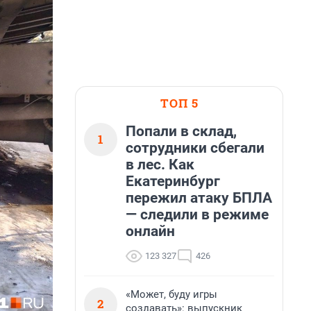
ТОП 5
Попали в склад,
1
сотрудники сбегали
в лес. Как
Екатеринбург
пережил атаку БПЛА
— следили в режиме
онлайн
123 327
426
«Может, буду игры
2
создавать»: выпускник