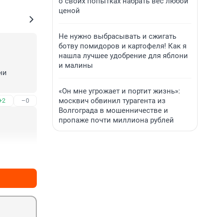
о своих попытках набрать вес любой
ценой
Не нужно выбрасывать и сжигать
ботву помидоров и картофеля! Как я
нашла лучшее удобрение для яблони
и малины
и 
«Он мне угрожает и портит жизнь»:
москвич обвинил турагента из
+2
–0
Волгограда в мошенничестве и
пропаже почти миллиона рублей
+0
–0