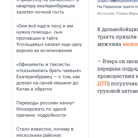
квартиру екатеринбуржцев
На Пермском тракте с
залетел ночной гость
Источник: 
Роман Марь
«Они всё еще в лесу, и им
К дальнобойщик
нужна помощь»: сын
тракта пришли 
пропавших в тайге
мужчина
неско
Усольцевых назвал еще одну
версию их исчезновения
— Вчера он зво
«Официанты и таксисты
передана подря
отказывались брать чаевые».
происшествия н
Екатеринбуржец — о том, как
доехал на своей машине до
ДТП
) погрузчи
Китая и обратно
грузовой автом
Переводы россиян начнут
блокировать по одной
причине: подробности
Стало известно, почему в
нескольких районах