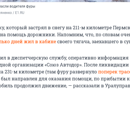
пасли водителя фуры
яненко / E1.RU
у, который застрял в снегу на 211-м километре Пермс
на помощь дорожники. Напомним, что, по словам оче
лько дней жил в кабине
своего тягача, заехавшего в су
нил в диспетчерскую службу, оперативно информация
дной организации «Союз Автодор». После ликвидации
а 231-м километре (там фуру развернуло
поперек трас
к был направлен для оказания помощи, по прибытии 
обиль продолжил движение, — рассказали в Уралуправ