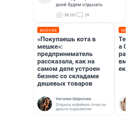
дней будем отдыхать
58 201
29
МНЕНИЕ
МНЕНИ
«Покупаешь кота в
Тельц
мешке»:
а Ско
предприниматель
разве
рассказала, как на
вмеша
самом деле устроен
екате
бизнес со складами
дешевых товаров
Наталья Шорохова
Открыла кофейную точку на
деньги соцразвития