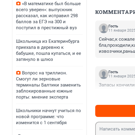
«В математике был больше
всего уверен»: выпускник
КОММЕНТАР
рассказал, как исправил 298
баллов за ЕГЭ на 300 и
Гость
поступил в престижный вуз
11 января 2025
Сейчас,к сожале
Школьница из Екатеринбурга
бла,проходили,ка
приехала в деревню к
извозчики,рань
бабушке, пошла купаться, и ее
затянуло в шлюз
Гость
Вопрос на триллион.
11 января 2025
Смогут ли зерновые
терминалы Балтики заменить
Запасы кончили
заблокированные южные
порты: мнение эксперта
Школьники начнут учиться по
новой программе: что
изменится с 1 сентября