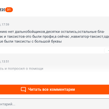
ИИ
31
, 17:59
нию нет дальнобойщиков,десятки остались,остальные бла-
к и таксистов-это были профи,а сейчас ,навигатор-таксист,одн
ше были таксисты с большой буквы
, 13:51
сь и попросил о помощи
Читать все комментарии