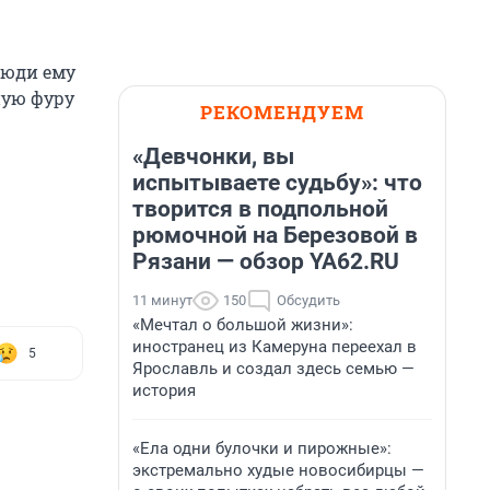
люди ему
ную фуру
РЕКОМЕНДУЕМ
«Девчонки, вы
испытываете судьбу»: что
творится в подпольной
рюмочной на Березовой в
Рязани — обзор YA62.RU
11 минут
150
Обсудить
«Мечтал о большой жизни»:
иностранец из Камеруна переехал в
5
Ярославль и создал здесь семью —
история
«Ела одни булочки и пирожные»:
экстремально худые новосибирцы —