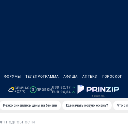
ФОРУМЫ
ТЕЛЕПРОГРАММА
АФИША
АПТЕКИ
ГОРОСКОП
USD 82,17
СЕЙЧАС
3
ПРОБКИ
+27°C
EUR 94,84
Резко снизились цены на бензин
Где начать новую жизнь?
Что с 
ОРТ
ПОДРОБНОСТИ