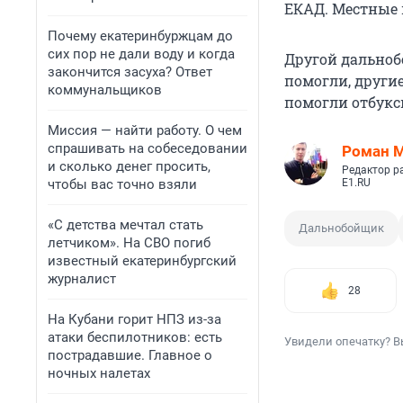
ЕКАД. Местные 
Почему екатеринбуржцам до
сих пор не дали воду и когда
Другой дально
закончится засуха? Ответ
помогли, други
коммунальщиков
помогли отбукс
Миссия — найти работу. О чем
спрашивать на собеседовании
Роман 
и сколько денег просить,
Редактор р
чтобы вас точно взяли
E1.RU
«С детства мечтал стать
Дальнобойщик
летчиком». На СВО погиб
известный екатеринбургский
журналист
28
На Кубани горит НПЗ из-за
атаки беспилотников: есть
Увидели опечатку? В
пострадавшие. Главное о
ночных налетах