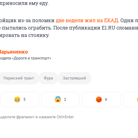
приносили ему еду.
бойщик из-за поломки
две недели жил на ЕКАД
. Одни 
е пытались ограбить. После публикации E1.RU сломан
ировать на стоянку.
Марьяненко
аздела «Дороги и транспорт»
Пермский тракт
Фура
Застрявший
5
2
6
ыделите фрагмент и нажмите Ctrl+Enter