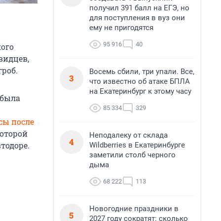
получил 391 балл на ЕГЭ, но
для поступления в вуз они
ему не пригодятся
95 916
40
кого
видцев,
гроб.
Восемь сбили, три упали. Все,
3
что известно об атаке БПЛА
на Екатеринбург к этому часу
 была
85 334
329
сы после
которой
Неподалеку от склада
4
тодоре.
Wildberries в Екатеринбурге
заметили столб черного
дыма
68 222
113
Новогодние праздники в
5
2027 году сократят: сколько