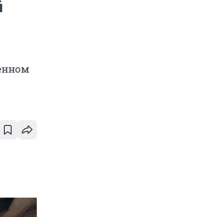
й
венном