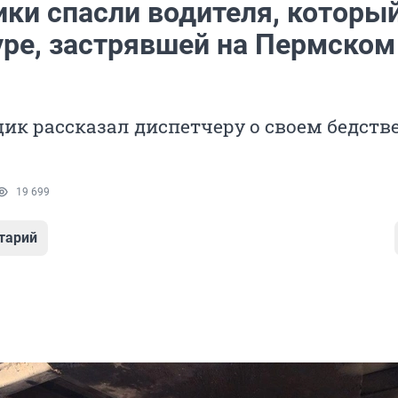
ки спасли водителя, которы
уре, застрявшей на Пермском
ик рассказал диспетчеру о своем бедст
19 699
тарий