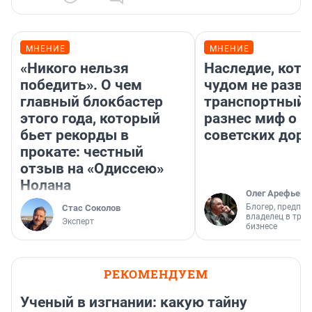
МНЕНИЕ
МНЕНИЕ
«Никого нельзя
Наследие, кото
победить». О чем
чудом не разва
главный блокбастер
транспортный 
этого года, который
разнес миф о 
бьет рекорды в
советских доро
прокате: честный
отзыв на «Одиссею»
Нолана
Олег Арефьев
Блогер, предпри
Стас Соколов
владелец в тра
Эксперт
бизнесе
РЕКОМЕНДУЕМ
Ученый в изгнании: какую тайну