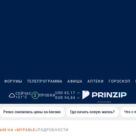
ФОРУМЫ
ТЕЛЕПРОГРАММА
АФИША
АПТЕКИ
ГОРОСКОП
USD 82,17
СЕЙЧАС
2
ПРОБКИ
+21°C
EUR 94,84
Резко снизились цены на бензин
Где начать новую жизнь?
Что с 
РЫМ НА «МУРАВЬЕ»
ПОДРОБНОСТИ