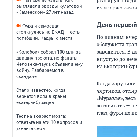
реагируют води
Нагиева не узнать! Как
выглядели звезды культовой
из его рассказов
«Каменской» 27 лет назад
День первый
Фура и самосвал
столкнулись на ЕКАД — есть
По планам, вчер
погибший. Кадры с места
обслужили тран
заводиться. В д
«Колобок» собрал 100 млн за
два дня проката, но фанаты
впустую до вече
Человека-паука объявили ему
из Екатеринбург
войну. Разбираемся в
скандале
Когда зарулили
Стало известно, когда
чертиков, отсы
вернется вода в краны
«Муравья», весь
екатеринбуржцев
затягивать — не
глаз, фуры не в
Тест на возраст мозга:
ответьте на эти 10 вопросов и
узнайте свой