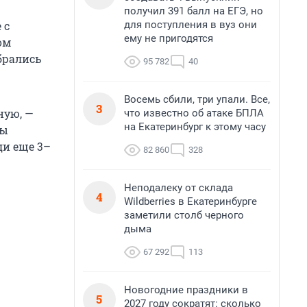
получил 391 балл на ЕГЭ, но
для поступления в вуз они
 с
ему не пригодятся
ом
брались
95 782
40
Восемь сбили, три упали. Все,
3
ную, —
что известно об атаке БПЛА
на Екатеринбург к этому часу
Мы
ди еще 3–
82 860
328
Неподалеку от склада
4
Wildberries в Екатеринбурге
заметили столб черного
дыма
67 292
113
Новогодние праздники в
5
2027 году сократят: сколько