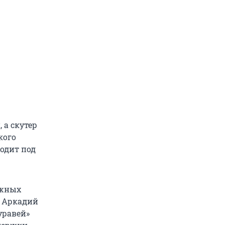
 а скутер
кого
ходит под
ожных
. Аркадий
Муравей»