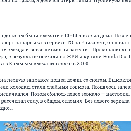
тели на трассе, и делится открытиями. Публикуем в
:
а должны были выехать в 13–14 часов из дома. После т
спорт напарника в сервисе ТО на Елизавете, он начал
ень выезда и вовсе не смогли завести… Прокопались с
ра, в результате поехали на ЖБИ и купили Honda Dio.
а в Крым мы выехали только в 20:00.
 на первую заправку, пошел дождь со снегом. Вымокли
рели колодки, стали слабыми тормоза. Пришлось залез
 испачкался. Потом сбилось левое зеркало — настроил.
 рассчитал силу, в общем, отломил. Без левого зеркала 
идно…