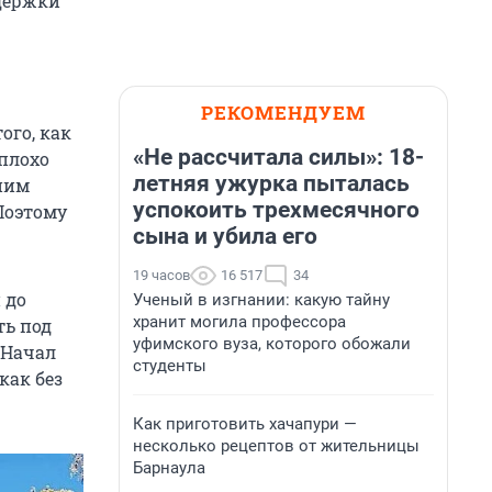
ыдержки
РЕКОМЕНДУЕМ
ого, как
«Не рассчитала силы»: 18-
 плохо
летняя ужурка пыталась
 ним
успокоить трехмесячного
 Поэтому
сына и убила его
19 часов
16 517
34
 до
Ученый в изгнании: какую тайну
хранит могила профессора
ть под
уфимского вуза, которого обожали
 Начал
студенты
как без
Как приготовить хачапури —
несколько рецептов от жительницы
Барнаула