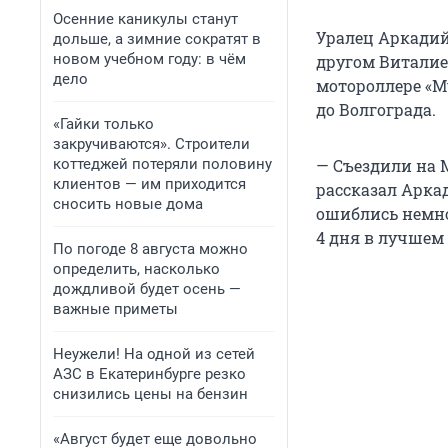
Осенние каникулы станут
Уралец Аркадий
дольше, а зимние сократят в
новом учебном году: в чём
другом Виталие
дело
мотороллере «Му
до Волгограда.
«Гайки только
закручиваются». Строители
коттеджей потеряли половину
— Съездили на М
клиентов — им приходится
рассказал Арка
сносить новые дома
ошиблись немно
4 дня в лучшем 
По погоде 8 августа можно
определить, насколько
дождливой будет осень —
важные приметы
Неужели! На одной из сетей
АЗС в Екатеринбурге резко
снизились цены на бензин
«Август будет еще довольно