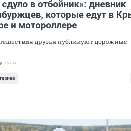
 сдуло в отбойник»: дневник
нбуржцев, которые едут в К
ре и мотороллере
утешествия друзья публикуют дорожные
16 169
тариев