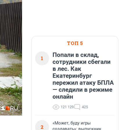
ТОП 5
Попали в склад,
1
сотрудники сбегали
в лес. Как
Екатеринбург
пережил атаку БПЛА
— следили в режиме
онлайн
121 129
425
«Может, буду игры
2
создавать»: выпускник