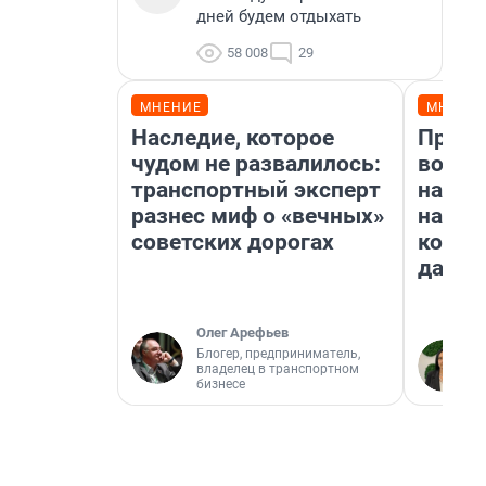
дней будем отдыхать
58 008
29
МНЕНИЕ
МНЕНИ
Наследие, которое
Прода
чудом не развалилось:
возьм
транспортный эксперт
нам г
разнес миф о «вечных»
налог
советских дорогах
косне
даже 
Олег Арефьев
Блогер, предприниматель,
владелец в транспортном
бизнесе