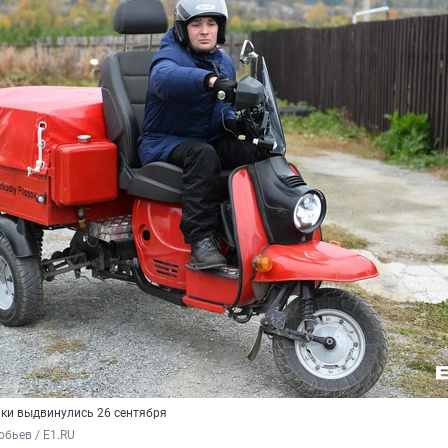
ки выдвинулись 26 сентября
бьев / E1.RU