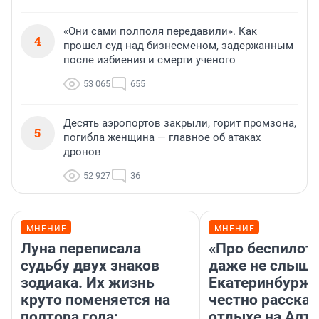
«Они сами полполя передавили». Как
4
прошел суд над бизнесменом, задержанным
после избиения и смерти ученого
53 065
655
Десять аэропортов закрыли, горит промзона,
5
погибла женщина — главное об атаках
дронов
52 927
36
МНЕНИЕ
МНЕНИЕ
Луна переписала
«Про беспилот
судьбу двух знаков
даже не слыша
зодиака. Их жизнь
Екатеринбурж
круто поменяется на
честно рассказ
полтора года:
отдыхе на Алта