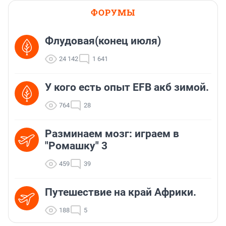
ФОРУМЫ
Флудовая(конец июля)
24 142
1 641
У кого есть опыт EFB акб зимой.
764
28
Разминаем мозг: играем в
"Ромашку" 3
459
39
Путешествие на край Африки.
188
5