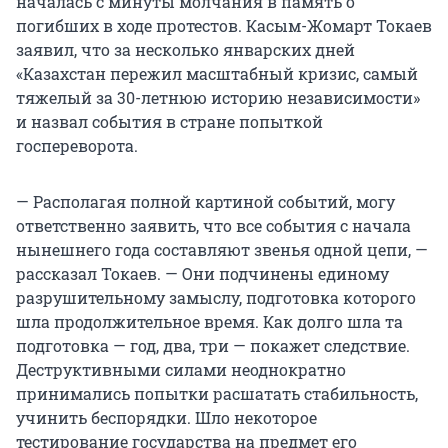
началась с минуты молчания в память о
погибших в ходе протестов. Касым-Жомарт Токаев
заявил, что за несколько январских дней
«Казахстан пережил масштабный кризис, самый
тяжелый за 30-летнюю историю независимости»
и назвал события в стране попыткой
госпереворота.
— Располагая полной картиной событий, могу
ответственно заявить, что все события с начала
нынешнего года составляют звенья одной цепи, —
рассказал Токаев. — Они подчинены единому
разрушительному замыслу, подготовка которого
шла продолжительное время. Как долго шла та
подготовка — год, два, три — покажет следствие.
Деструктивными силами неоднократно
принимались попытки расшатать стабильность,
учинить беспорядки. Шло некоторое
тестирование государства на предмет его