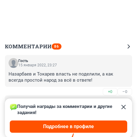
КОММЕНТАРИИ
86
Гость
15 января 2022, 23:27
Назарбаев и Токарев власть не поделили, а как 
всегда простой народ за всё в ответе!
+0
–0
Гость
11 января 2022, 09:46
Получай награды за комментарии и другие 
задания!
Необходимо выявлять террористов в России 
повышающих цены и привлекать за подготовку к 
Подробнее в профиле
теракту,приготовление к массовым 
беспорядкам,покушение на целостность 