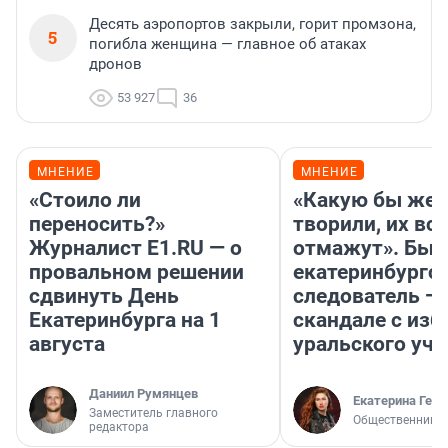
Десять аэропортов закрыли, горит промзона,
5
погибла женщина — главное об атаках
дронов
53 927
36
МНЕНИЕ
МНЕНИЕ
«Стоило ли
«Какую бы жес
переносить?»
творили, их все
Журналист E1.RU — о
отмажут». Бы
провальном решении
екатеринбургс
сдвинуть День
следователь — 
Екатеринбурга на 1
скандале с из
августа
уральского уче
Даниил Румянцев
Екатерина Герл
Заместитель главного
Общественник
редактора