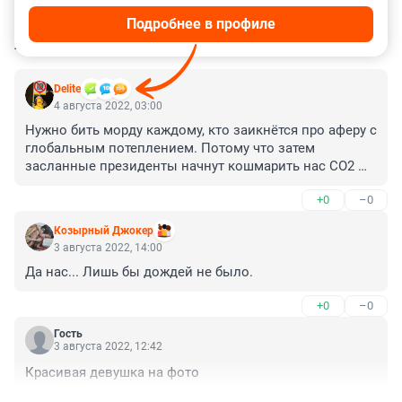
Подробнее в профиле
КОММЕНТАРИИ
14
Delite
4 августа 2022, 03:00
Нужно бить морду каждому, кто заикнётся про аферу с 
глобальным потеплением. Потому что затем 
засланные президенты начнут кошмарить нас СО2 
лимитами. Те самые засланники, которые сейчас не 
+0
–0
тушат леса. Они будут рассказывать нам как важно 
заботиться о природе. И ограничат нам покупки.
Козырный Джокер
3 августа 2022, 14:00
Да нас... Лишь бы дождей не было.
+0
–0
Гость
3 августа 2022, 12:42
Красивая девушка на фото