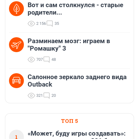
Вот и сам столкнулся - старые
родители...
2 156
35
Разминаем мозг: играем в
"Ромашку" 3
707
48
Салонное зеркало заднего вида
Outback
321
20
ТОП 5
«Может, буду игры создавать»:
1