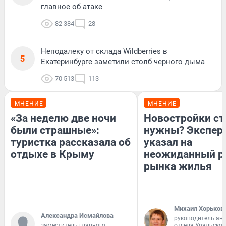
главное об атаке
82 384
28
Неподалеку от склада Wildberries в
5
Екатеринбурге заметили столб черного дыма
70 513
113
МНЕНИЕ
МНЕНИЕ
«За неделю две ночи
Новостройки ст
были страшные»:
нужны? Экспер
туристка рассказала об
указал на
отдыхе в Крыму
неожиданный р
рынка жилья
Михаил Хорьков
Александра Исмайлова
руководитель ан
заместитель главного
отдела Уральско