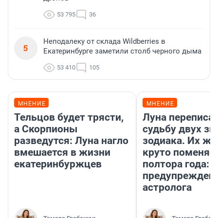
53 795
36
Неподалеку от склада Wildberries в
5
Екатеринбурге заметили столб черного дыма
53 410
105
МНЕНИЕ
МНЕНИЕ
Тельцов будет трясти,
Луна переписа
а Скорпионы
судьбу двух зн
разведутся: Луна нагло
зодиака. Их жи
вмешается в жизни
круто поменяет
екатеринбуржцев
полтора года:
предупрежден
астролога