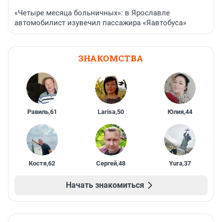
«Четыре месяца больничных»: в Ярославле
автомобилист изувечил пассажира «Яавтобуса»
ЗНАКОМСТВА
Равиль
,
61
Larisa
,
50
Юлия
,
44
Костя
,
62
Сергей
,
48
Yura
,
37
Начать знакомиться