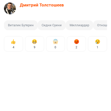
Дмитрий Толстошеев
Виталик Бутерин
Сидни Суини
Миллиардер
Отношен
4
9
0
2
1