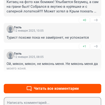
Китаец на фото как бомжик! Улыбается безумец, а сам 
на грани был! Собрался в якутию в куртешке и с 
саперной лопаткой!!!! Может хотел в Крым поехать 
сгребать лопаткой нефть на пляже??????????!!!!!!!!!!!!!!
+0
–0
Гость
12 января 2025, 10:05
Турист похоже пока не замёрзнет, не успокоится
+1
–0
Гость
12 января 2025, 08:05
Ой, мякон, мякон, не мяконь меня. Не мяконь меня да 
моего коня.
+1
–0
Читать все комментарии