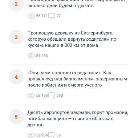
2
сколько дней будем отдыхать
56 711
27
Пропавшую девушку из Екатеринбурга,
3
которую обещали вернуть родителям по
кускам, нашли в 300 км от дома
54 466
«Они сами полполя передавили». Как
4
прошел суд над бизнесменом, задержанным
после избиения и смерти ученого
53 168
663
Десять аэропортов закрыли, горит промзона,
5
погибла женщина — главное об атаках
дронов
52 984
36