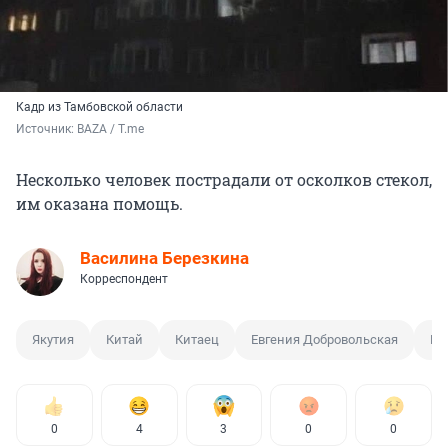
Кадр из Тамбовской области
Источник: 
BAZA / T.me
Несколько человек пострадали от осколков стекол,
им оказана помощь.
Василина Березкина
Корреспондент
Якутия
Китай
Китаец
Евгения Добровольская
ВС
0
4
3
0
0