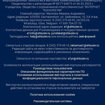
информационных технологий и массовых коммуникаций (Роскомнадзор)
Свидетельство о регистрации № ФС77-84675 от 06.02.2023 г.
Учредитель: Общество с ограниченной ответственностью "ИНТЕРНЕТ
ТЕХНОЛОГИИ"
Главный редактор: Малкова Марина Андреевна
Адрес редакции: 620000, Екатеринбург, ул. Шейнкмана, 10, 3-й этаж,
Телефоны (круглосуточно): 8 (343) 379-49-95, 34-555-34,
WhatsApp, Viber, Telegram: +7 909 704-57-70
Электронный адрес редакции:
e1@shkulev.ru
Контактные данные для Роскомнадзора и государственных органов:
e1info@shkulev.ru
,
juristekat@shkulev.ru
Техподдержка:
help@shkulev.ru
или воспользуйтесь
веб-формой
Связаться с отделом продаж: 8 (343) 379-49-10,
reklamae1@shkulev.ru
Редакция сайта не несет ответственности за достоверность
информации, содержащейся в рекламных объявлениях.
Связаться по вопросам партнёрства:
e1pr@shkulev.ru
Особенности эксплуатации (использования) веб-портала регулируются:
Руководством пользователя
Описанием функциональных характеристик ПО
Условиями использования веб-портала и политикой
конфиденциальности персональных данных
Веб-портал распространяется в виде интернет-сервиса, специальные
действия по установке на стороне пользователя не требуются
Политика использования cookies
Рекомендательные системы