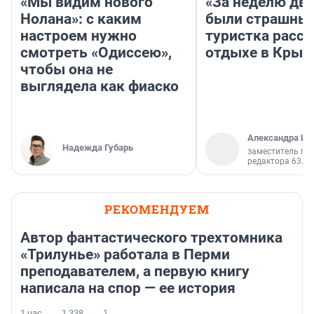
«Мы видим нового
«За неделю две
Нолана»: с каким
были страшные
настроем нужно
туристка расск
смотреть «Одиссею»,
отдыхе в Крым
чтобы она не
выглядела как фиаско
Александра Ис
Надежда Губарь
заместитель гл
редактора 63.RU
РЕКОМЕНДУЕМ
Автор фантастического трехтомника
«Трилунье» работала в Перми
преподавателем, а первую книгу
написала на спор — ее история
1 час
1 338
1