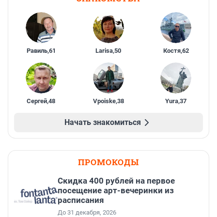
Равиль
,
61
Larisa
,
50
Костя
,
62
Сергей
,
48
Vpoiske
,
38
Yura
,
37
Начать знакомиться
ПРОМОКОДЫ
Cкидка 400 рублей на первое
посещение арт-вечеринки из
расписания
До 31 декабря, 2026