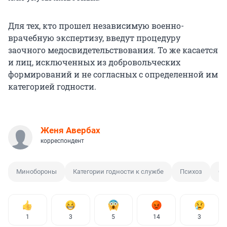
Для тех, кто прошел независимую военно-
врачебную экспертизу, введут процедуру
заочного медосвидетельствования. То же касается
и лиц, исключенных из добровольческих
формирований и не согласных с определенной им
категорией годности.
Женя Авербах
корреспондент
Минобороны
Категории годности к службе
Психоз
Си
1
3
5
14
3