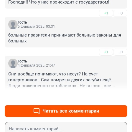
Господи!! Что у нас происходит с государством!
+1
–0
Гость
5 февраля 2025, 03:31
больные правители принимают больные законы для 
больных
+1
–0
Гость
4 февраля 2025, 21:47
Они вообще понимают, что несут? На счет 
гипертоников . Сам помрет и других загубит ещё. 
Люди пожизненно на таблетках . Не выпил , все 
давление высоченное, скорая нужна. Физ нагрузка, 
+3
–0
снова давление и тд. А если там таких людей тысячи 
будут. Дак они сами себе и здоровых мужиков всех 
уничтожат. 

Читать все комментарии
А психи … перебьют и своих и чужих.