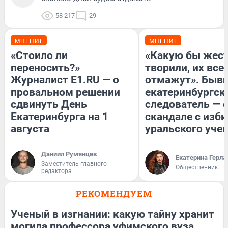
58 217
29
МНЕНИЕ
МНЕНИЕ
«Стоило ли
«Какую бы жест
переносить?»
творили, их все
Журналист E1.RU — о
отмажут». Быв
провальном решении
екатеринбургск
сдвинуть День
следователь — 
Екатеринбурга на 1
скандале с изб
августа
уральского уче
Даниил Румянцев
Екатерина Герла
Заместитель главного
Общественник
редактора
РЕКОМЕНДУЕМ
Ученый в изгнании: какую тайну хранит
могила профессора уфимского вуза,