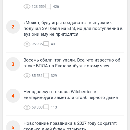
123 559
426
«Может, буду игры создавать»: выпускник
2
получил 391 балл на ЕГЭ, но для поступления в
вуз они ему не пригодятся
95 935
40
Восемь сбили, три упали. Все, что известно об
3
атаке БПЛА на Екатеринбург к этому часу
85 531
329
Неподалеку от склада Wildberries в
4
Екатеринбурге заметили столб черного дыма
68 303
113
Новогодние праздники в 2027 году сократят:
5
сколько дней будем отдыхать