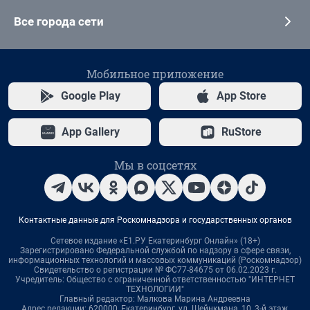
Все города сети
Мобильное приложение
Google Play
App Store
App Gallery
RuStore
Мы в соцсетях
Контактные данные для Роскомнадзора и государственных органов
Сетевое издание «Е1.РУ Екатеринбург Онлайн» (18+)
Зарегистрировано Федеральной службой по надзору в сфере связи,
информационных технологий и массовых коммуникаций (Роскомнадзор)
Свидетельство о регистрации № ФС77-84675 от 06.02.2023 г.
Учредитель: Общество с ограниченной ответственностью "ИНТЕРНЕТ
ТЕХНОЛОГИИ"
Главный редактор: Малкова Марина Андреевна
Адрес редакции: 620000, Екатеринбург, ул. Шейнкмана, 10, 3-й этаж,