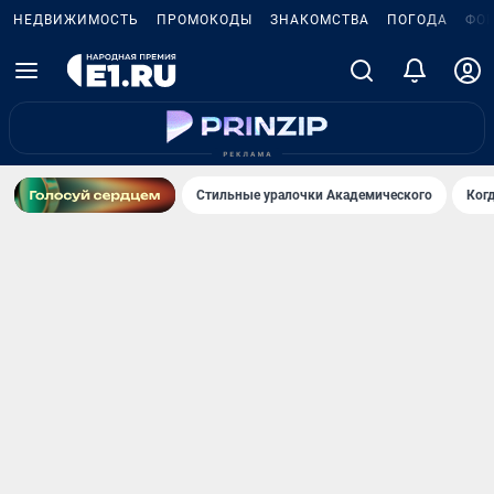
НЕДВИЖИМОСТЬ
ПРОМОКОДЫ
ЗНАКОМСТВА
ПОГОДА
ФО
Стильные уралочки Академического
Ког