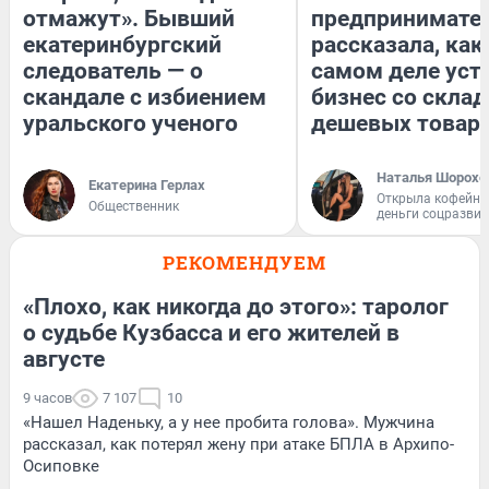
отмажут». Бывший
предпринимате
екатеринбургский
рассказала, как
следователь — о
самом деле уст
скандале с избиением
бизнес со скла
уральского ученого
дешевых товар
Наталья Шорохо
Екатерина Герлах
Открыла кофейну
Общественник
деньги соцразви
РЕКОМЕНДУЕМ
«Плохо, как никогда до этого»: таролог
о судьбе Кузбасса и его жителей в
августе
9 часов
7 107
10
«Нашел Наденьку, а у нее пробита голова». Мужчина
рассказал, как потерял жену при атаке БПЛА в Архипо-
Осиповке