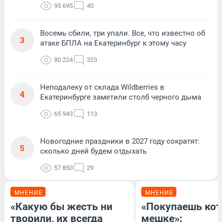
95 695
40
Восемь сбили, три упали. Все, что известно об
3
атаке БПЛА на Екатеринбург к этому часу
80 224
323
Неподалеку от склада Wildberries в
4
Екатеринбурге заметили столб черного дыма
65 943
113
Новогодние праздники в 2027 году сократят:
5
сколько дней будем отдыхать
57 850
29
МНЕНИЕ
МНЕНИЕ
«Какую бы жесть ни
«Покупаешь кот
творили, их всегда
мешке»: