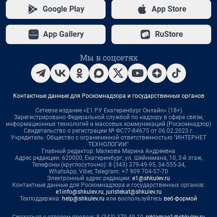
Google Play
App Store
App Gallery
RuStore
Мы в соцсетях
Контактные данные для Роскомнадзора и государственных органов
Сетевое издание «Е1.РУ Екатеринбург Онлайн» (18+)
Зарегистрировано Федеральной службой по надзору в сфере связи,
информационных технологий и массовых коммуникаций (Роскомнадзор)
Свидетельство о регистрации № ФС77-84675 от 06.02.2023 г.
Учредитель: Общество с ограниченной ответственностью "ИНТЕРНЕТ
ТЕХНОЛОГИИ"
Главный редактор: Малкова Марина Андреевна
Адрес редакции: 620000, Екатеринбург, ул. Шейнкмана, 10, 3-й этаж,
Телефоны (круглосуточно): 8 (343) 379-49-95, 34-555-34,
WhatsApp, Viber, Telegram: +7 909 704-57-70
Электронный адрес редакции:
e1@shkulev.ru
Контактные данные для Роскомнадзора и государственных органов:
e1info@shkulev.ru
,
juristekat@shkulev.ru
Техподдержка:
help@shkulev.ru
или воспользуйтесь
веб-формой
Связаться с отделом продаж: 8 (343) 379-49-10,
reklamae1@shkulev.ru