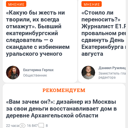
МНЕНИЕ
МНЕНИЕ
«Какую бы жесть ни
«Стоило ли
творили, их всегда
переносить?»
отмажут». Бывший
Журналист E1.R
екатеринбургский
провальном ре
следователь — о
сдвинуть День
скандале с избиением
Екатеринбурга н
уральского ученого
августа
Даниил Румянце
Екатерина Герлах
Заместитель гла
Общественник
редактора
РЕКОМЕНДУЕМ
«Вам зачем он?»: дизайнер из Москвы
за свои деньги восстанавливает дом в
деревне Архангельской области
22 часа
16 847
8