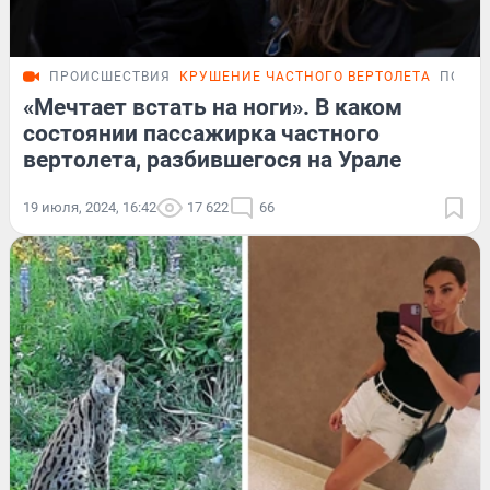
ПРОИСШЕСТВИЯ
КРУШЕНИЕ ЧАСТНОГО ВЕРТОЛЕТА
ПОДР
«Мечтает встать на ноги». В каком
состоянии пассажирка частного
вертолета, разбившегося на Урале
19 июля, 2024, 16:42
17 622
66