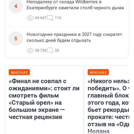
Неподалеку от склада Wildberries в
4
Екатеринбурге заметили столб черного дыма
69 667
113
Новогодние праздники в 2027 году сократят:
5
сколько дней будем отдыхать
58 739
29
МНЕНИЕ
МНЕНИЕ
«Финал не совпал с
«Никого нельз
ожиданиями»: стоит ли
победить». О ч
смотреть фильм
главный блокб
«Старый орел» на
этого года, ко
большом экране —
бьет рекорды 
честная рецензия
прокате: честн
отзыв на «Оди
Нолана