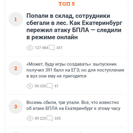
ТОП 5
Попали в склад, сотрудники
1
сбегали в лес. Как Екатеринбург
пережил атаку БПЛА — следили
в режиме онлайн
127 484
431
«Может, буду игры создавать»: выпускник
2
получил 391 балл на ЕГЭ, но для поступления
в вуз они ему не пригодятся
96 336
41
Восемь сбили, три упали. Все, что известно
3
об атаке БПЛА на Екатеринбург к этому часу
89 225
335