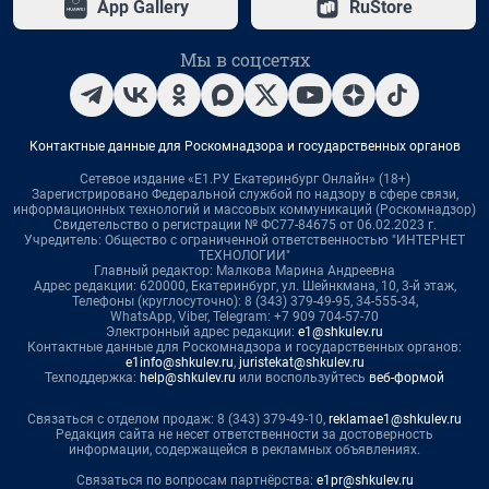
App Gallery
RuStore
Мы в соцсетях
Контактные данные для Роскомнадзора и государственных органов
Сетевое издание «Е1.РУ Екатеринбург Онлайн» (18+)
Зарегистрировано Федеральной службой по надзору в сфере связи,
информационных технологий и массовых коммуникаций (Роскомнадзор)
Свидетельство о регистрации № ФС77-84675 от 06.02.2023 г.
Учредитель: Общество с ограниченной ответственностью "ИНТЕРНЕТ
ТЕХНОЛОГИИ"
Главный редактор: Малкова Марина Андреевна
Адрес редакции: 620000, Екатеринбург, ул. Шейнкмана, 10, 3-й этаж,
Телефоны (круглосуточно): 8 (343) 379-49-95, 34-555-34,
WhatsApp, Viber, Telegram: +7 909 704-57-70
Электронный адрес редакции:
e1@shkulev.ru
Контактные данные для Роскомнадзора и государственных органов:
e1info@shkulev.ru
,
juristekat@shkulev.ru
Техподдержка:
help@shkulev.ru
или воспользуйтесь
веб-формой
Связаться с отделом продаж: 8 (343) 379-49-10,
reklamae1@shkulev.ru
Редакция сайта не несет ответственности за достоверность
информации, содержащейся в рекламных объявлениях.
Связаться по вопросам партнёрства:
e1pr@shkulev.ru