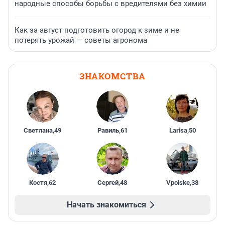
народные способы борьбы с вредителями без химии
Как за август подготовить огород к зиме и не
потерять урожай — советы агронома
ЗНАКОМСТВА
Светлана
,
49
Равиль
,
61
Larisa
,
50
Костя
,
62
Сергей
,
48
Vpoiske
,
38
Начать знакомиться