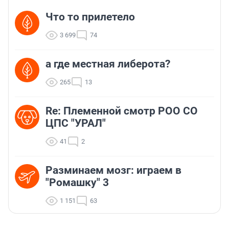
Что то прилетело
3 699
74
а где местная либерота?
265
13
Re: Племеннoй смoтр РOO CO
ЦПС "УРАЛ"
41
2
Разминаем мозг: играем в
"Ромашку" 3
1 151
63