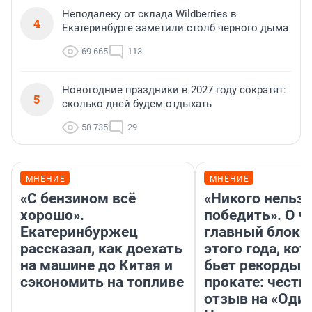
Неподалеку от склада Wildberries в
4
Екатеринбурге заметили столб черного дыма
69 665
113
Новогодние праздники в 2027 году сократят:
5
сколько дней будем отдыхать
58 735
29
МНЕНИЕ
МНЕНИЕ
«С бензином всё
«Никого нельз
хорошо».
победить». О ч
Екатеринбуржец
главный блокб
рассказал, как доехать
этого года, ко
на машине до Китая и
бьет рекорды 
сэкономить на топливе
прокате: честн
отзыв на «Оди