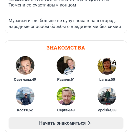
Тюмени со счастливым концом
Муравьи и тля больше не сунут носа в ваш огород:
народные способы борьбы с вредителями без химии
ЗНАКОМСТВА
Светлана
,
49
Равиль
,
61
Larisa
,
50
Костя
,
62
Сергей
,
48
Vpoiske
,
38
Начать знакомиться