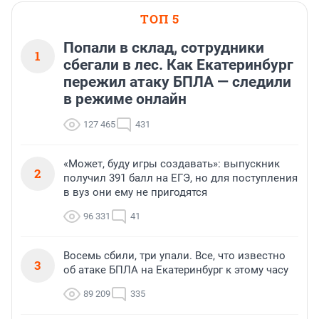
ТОП 5
Попали в склад, сотрудники
1
сбегали в лес. Как Екатеринбург
пережил атаку БПЛА — следили
в режиме онлайн
127 465
431
«Может, буду игры создавать»: выпускник
2
получил 391 балл на ЕГЭ, но для поступления
в вуз они ему не пригодятся
96 331
41
Восемь сбили, три упали. Все, что известно
3
об атаке БПЛА на Екатеринбург к этому часу
89 209
335