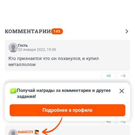
КОММЕНТАРИИ
145
Гость
20 января 2022, 19:59
Кто признается что он лоханулся, и купил 
металлолом
+0
–0
Гость
13 декабря 2021, 18:17
Получай награды за комментарии и другие 
задания!
Интересно знать, сколько комментаторов написало 
про говенную начинку и электронику с китайских 
Подробнее в профиле
смартфонов? 🤔
+0
–0
kuki4229