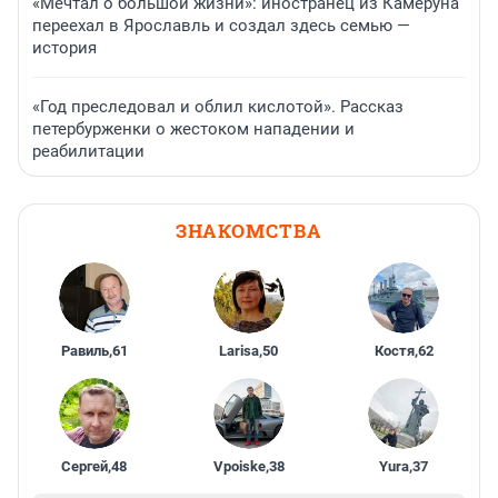
«Мечтал о большой жизни»: иностранец из Камеруна
переехал в Ярославль и создал здесь семью —
история
«Год преследовал и облил кислотой». Рассказ
петербурженки о жестоком нападении и
реабилитации
ЗНАКОМСТВА
Равиль
,
61
Larisa
,
50
Костя
,
62
Сергей
,
48
Vpoiske
,
38
Yura
,
37