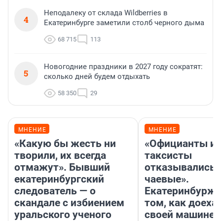
Неподалеку от склада Wildberries в
4
Екатеринбурге заметили столб черного дыма
68 715
113
Новогодние праздники в 2027 году сократят:
5
сколько дней будем отдыхать
58 350
29
МНЕНИЕ
МНЕНИЕ
«Какую бы жесть ни
«Официанты и
творили, их всегда
таксисты
отмажут». Бывший
отказывались 
екатеринбургский
чаевые».
следователь — о
Екатеринбурже
скандале с избиением
том, как доеха
уральского ученого
своей машине 