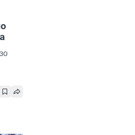
по
а
ИЗО