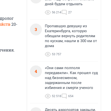
дней будем отдыхать
56 214
27
идролог
ийств
20-
Пропавшую девушку из
3
Екатеринбурга, которую
обещали вернуть родителям
по кускам, нашли в 300 км от
дома
ичения.
53 757
«Они сами полполя
4
передавили». Как прошел суд
над бизнесменом,
задержанным после
избиения и смерти ученого
52 518
654
Десять аэропортов закрыли,