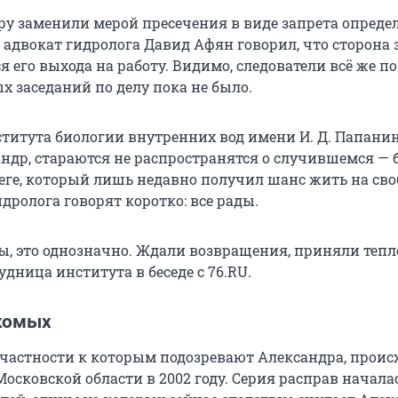
ру заменили мерой пресечения в виде запрета опред
е адвокат гидролога Давид Афян говорил, что сторона
я его выхода на работу. Видимо, следователи всё же 
х заседаний по делу пока не было.
титута биологии внутренних вод имени И. Д. Папанин
андр, стараются не распространятся о случившемся — 
еге, который лишь недавно получил шанс жить на своб
дролога говорят коротко: все рады.
ы, это однозначно. Ждали возвращения, приняли тепл
удница института в беседе с 76.RU.
комых
ичастности к которым подозревают Александра, проис
осковской области в 2002 году. Серия расправ началась