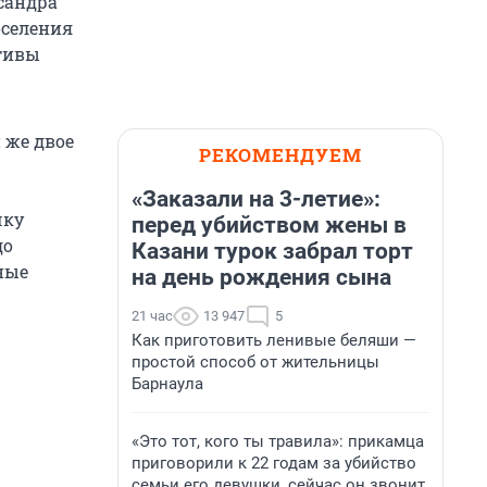
ксандра
оселения
отивы
и же двое
РЕКОМЕНДУЕМ
«Заказали на 3-летие»:
чку
перед убийством жены в
до
Казани турок забрал торт
ные
на день рождения сына
21 час
13 947
5
Как приготовить ленивые беляши —
простой способ от жительницы
Барнаула
«Это тот, кого ты травила»: прикамца
приговорили к 22 годам за убийство
семьи его девушки, сейчас он звонит