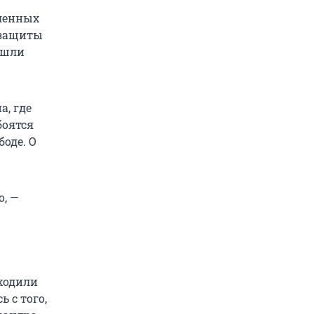
еленных
 защиты
пошли
а, где
боятся
оде. О
о, —
ходили
 с того,