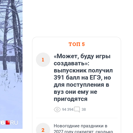
ТОП 5
«Может, буду игры
1
создавать»:
выпускник получил
391 балл на ЕГЭ, но
для поступления в
вуз они ему не
пригодятся
94 394
38
Новогодние праздники в
2
2027 году сократят: сколько