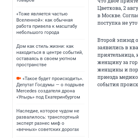
товаров
что двое прияте
Цветкова, 2 авг
«Тоже является частью
в Москве. Согл
Вселенной»: как обычная
поступка не ут
работа привела к масштабу
небольшого города
Второй эпизод о
Дом как стиль жизни: как
заявились в ква
находиться в центре событий,
приятельница, 
оставаясь в своем уютном
женщину за гор
пространстве
женщины и поре
приезда медико
«Такое будет происходить».
события происход
Депутат Госдумы — о подрыве
Mercedes создателя дрона
«Упырь» под Екатеринбургом
Наследие, которое чудом не
развалилось: транспортный
эксперт разнес миф о
«вечных» советских дорогах