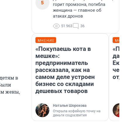
5
горит промзона, погибла
женщина — главное об
атаках дронов
51 963
36
МНЕНИЕ
МНЕНИ
«Покупаешь кота в
«Про 
мешке»:
даже 
предприниматель
Екате
рассказала, как на
честн
самом деле устроен
отдых
 детям в
бизнес со складами
 Были
дешевых товаров
ам жены,
Наталья Шорохова
Открыла кофейную точку на
—
деньги соцразвития