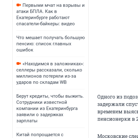
Первыми мчат на взрывы и
атаки БПЛА. Как в
Екатеринбурге работают
спасатели-байкеры: видео
Что мешает получать большую
пенсию: список главных
ошибок
«Находимся в заложниках»:
селлеры рассказали, сколько
миллионов потеряли из-за
ударов по складам WB
Берут кредиты, чтобы выжить.
Одного из подо
Сотрудники известной
задержали спуст
компании из Екатеринбурга
временем выясн
заявили о задержках
пенсионерки в 2
зарплаты
Китай попрощается с
Московские след