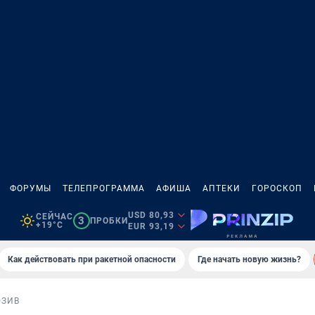
ФОРУМЫ
ТЕЛЕПРОГРАММА
АФИША
АПТЕКИ
ГОРОСКОП
USD 80,93
СЕЙЧАС
3
ПРОБКИ
+19°C
EUR 93,19
Как действовать при ракетной опасности
Где начать новую жизнь?
ЮЗИВ