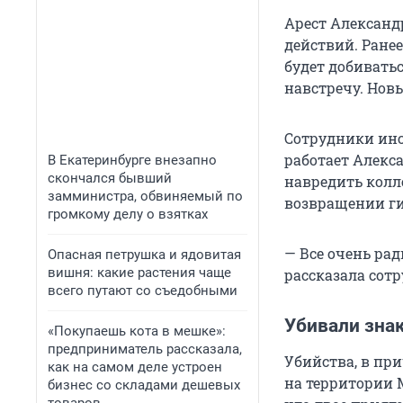
Арест Александ
действий. Ране
будет добиватьс
навстречу. Новы
Сотрудники инс
работает Алекс
В Екатеринбурге внезапно
скончался бывший
навредить колл
замминистра, обвиняемый по
возвращении ги
громкому делу о взятках
— Все очень рад
Опасная петрушка и ядовитая
вишня: какие растения чаще
рассказала сотр
всего путают со съедобными
Убивали зна
«Покупаешь кота в мешке»:
предприниматель рассказала,
Убийства, в пр
как на самом деле устроен
на территории М
бизнес со складами дешевых