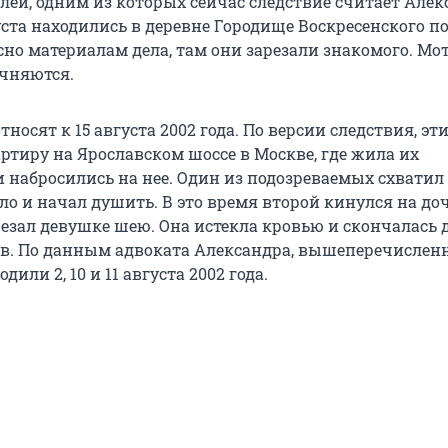
лей, одним из которых сейчас следствие считает Але
уста находились в деревне Городище Воскресенского п
асно материалам дела, там они зарезали знакомого. М
очняются.
тносят к 15 августа 2002 года. По версии следствия, эт
ртиру на Ярославском шоссе в Москве, где жила их
и набросились на нее. Один из подозреваемых схватил
ло и начал душить. В это время второй кинулся на до
зал девушке шею. Она истекла кровью и скончалась 
в. По данным адвоката Александра, вышеперечислен
или 2, 10 и 11 августа 2002 года.