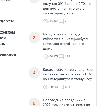
то начала
получил 391 балл на ЕГЭ, но
для поступления в вуз они
ему не пригодятся
жде чем
95 466
40
ждением
Неподалеку от склада
3
вои
Wildberries в Екатеринбурге
ях,
заметили столб черного
дыма
 —
колонии.
60 173
112
Восемь сбили, три упали. Все,
4
что известно об атаке БПЛА
на Екатеринбург к этому часу
58 951
301
Новогодние праздники в
5
2027 году сократят: сколько