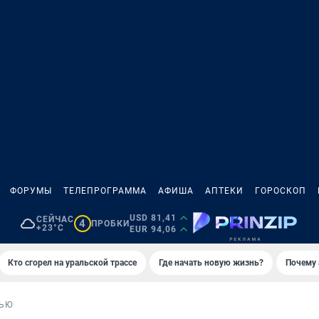
ФОРУМЫ
ТЕЛЕПРОГРАММА
АФИША
АПТЕКИ
ГОРОСКОП
USD 81,41
СЕЙЧАС
4
ПРОБКИ
+23°C
EUR 94,06
Кто сгорел на уральской трассе
Где начать новую жизнь?
Почему 
ВЬЮ