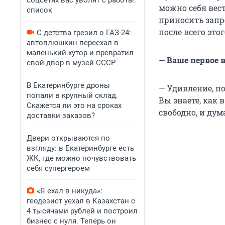
соцсетях вас уволят с работы:
можно себя вест
список
приносить запр
после всего это
С детства грезил о ГАЗ-24:
автоплюшкин переехал в
маленький хутор и превратил
— Ваше первое 
свой двор в музей СССР
В Екатеринбурге дроны
— Удивление, по
попали в крупный склад.
Вы знаете, как 
Скажется ли это на сроках
свободно, и дума
доставки заказов?
Двери открываются по
взгляду: в Екатеринбурге есть
ЖК, где можно почувствовать
себя супергероем
«Я ехал в никуда»:
геодезист уехал в Казахстан с
4 тысячами рублей и построил
бизнес с нуля. Теперь он