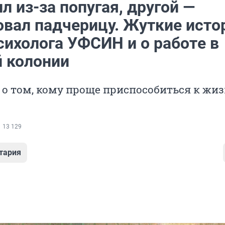
л из-за попугая, другой —
овал падчерицу. Жуткие исто
сихолога УФСИН и о работe в
 колонии
о том, кому проще приспособиться к жиз
13 129
тария