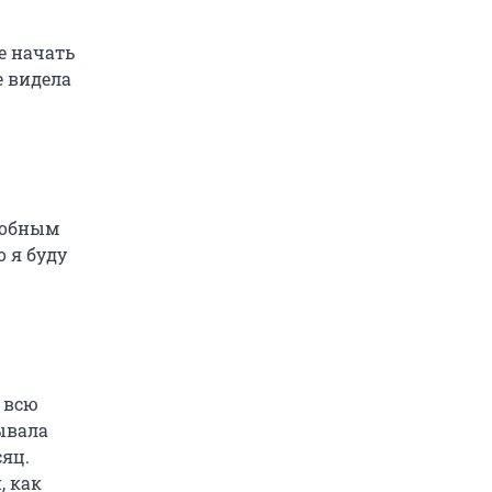
е начать
е видела
одобным
о я буду
я всю
ывала
сяц.
, как