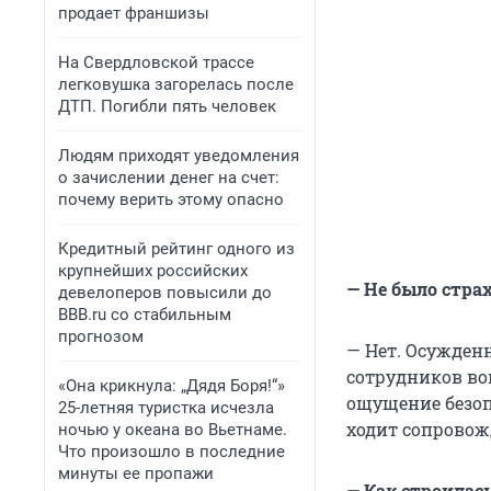
продает франшизы
На Свердловской трассе
легковушка загорелась после
ДТП. Погибли пять человек
Людям приходят уведомления
о зачислении денег на счет:
почему верить этому опасно
Кредитный рейтинг одного из
крупнейших российских
— Не было страх
девелоперов повысили до
BBB.ru со стабильным
прогнозом
— Нет. Осужден
сотрудников во
«Она крикнула: „Дядя Боря!“»
ощущение безоп
25-летняя туристка исчезла
ходит сопрово
ночью у океана во Вьетнаме.
Что произошло в последние
минуты ее пропажи
— Как строилас