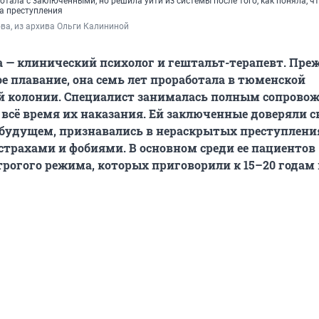
отала с заключенными, но решила уйти из системы после того, как поняла, ч
а преступления
ва, из архива Ольги Калининой
 — клинический психолог и гештальт-терапевт. Пре
ое плавание, она семь лет проработала в тюменской
й колонии. Специалист занималась полным сопрово
всё время их наказания. Ей заключенные доверяли с
будущем, признавались в нераскрытых преступлени
 страхами и фобиями. В основном среди ее пациентов
рогого режима, которых приговорили к 15–20 годам 