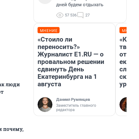
дней будем отдыхать
57 536
27
МНЕНИЕ
МНЕНИ
«Стоило ли
«Каку
переносить?»
творил
Журналист E1.RU — о
отмаж
провальном решении
екате
сдвинуть День
следо
Екатеринбурга на 1
сканд
августа
ураль
как люди
от
Даниил Румянцев
Заместитель главного
редактора
и почему,