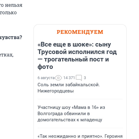
то нельзя
только
РЕКОМЕНДУЕМ
чувства?
«Все еще в шоке»: сыну
Трусовой исполнился год
тках,
— трогательный пост и
фото
6 августа
14 371
3
Соль земли забайкальской.
Нижегородцевы
Участницу шоу «Мама в 16» из
Волгограда обвинили в
домогательствах к младенцу
«Так неожиданно и приятно». Героиня