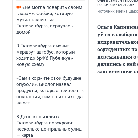
Ольга семь лет прораб
по-другому смотреть н
«Не могла поверить своим
Источник: 
Ирина Шаро
глазам». Собака, которую
мучил таксист из
Екатеринбурга, вернулась
Ольга Калинина
домой
уйти в свободн
исправительно
В Екатеринбурге сменит
осужденных на 
маршрут автобус, который
переживания о 
ходит до УрФУ. Публикуем
делились с ней
новую схему
заключенные ст
«Сами кормите свои будущие
опухоли». Биолог назвал
продукты, которые приводят к
онкологии, сам он их никогда
не ест
В День строителя в
Екатеринбурге перекроют
несколько центральных улиц
— карта