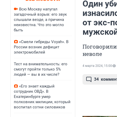
Один уби
Всю Москву напугал
изнасил
загадочный взрыв: его звук
слышали везде, а причина
от экс-п
неизвестна. Что это могло
мужской
быть
«Смели гибриды Voyah». В
Поговорили 
России возник дефицит
электромобилей
неволе
Тест на внимательность: его
4 марта 2024, 15:00
смогут пройти только 5%
людей — вы в их числе?
34
коммен
«Его знает каждый
сотрудник ОВД». В
Екатеринбурге умер
полковник милиции, который
воспитал сотни силовиков