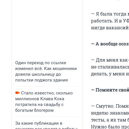
—
Я была тогда 
работать. И в У
нигде вакансий.
— А вообще осо
— Для меня как
Один переход по ссылке
не сталкивалась
изменил всё. Как мошенники
делать, у меня 
довели школьницу до
попытки поджога здания
— Помните свой
Стало известно, сколько
миллионов Клава Кока
потратила на свадьбу с
— Смутно. Помню
богатым блогером
неделю знакоми
тесты, а их там
За какие публикации в
Нужно было про