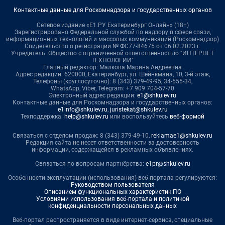
Контактные данные для Роскомнадзора и государственных органов
Сетевое издание «Е1.РУ Екатеринбург Онлайн» (18+)
Зарегистрировано Федеральной службой по надзору в сфере связи,
информационных технологий и массовых коммуникаций (Роскомнадзор)
Свидетельство о регистрации № ФС77-84675 от 06.02.2023 г.
Учредитель: Общество с ограниченной ответственностью "ИНТЕРНЕТ
ТЕХНОЛОГИИ"
Главный редактор: Малкова Марина Андреевна
Адрес редакции: 620000, Екатеринбург, ул. Шейнкмана, 10, 3-й этаж,
Телефоны (круглосуточно): 8 (343) 379-49-95, 34-555-34,
WhatsApp, Viber, Telegram: +7 909 704-57-70
Электронный адрес редакции:
e1@shkulev.ru
Контактные данные для Роскомнадзора и государственных органов:
e1info@shkulev.ru
,
juristekat@shkulev.ru
Техподдержка:
help@shkulev.ru
или воспользуйтесь
веб-формой
Связаться с отделом продаж: 8 (343) 379-49-10,
reklamae1@shkulev.ru
Редакция сайта не несет ответственности за достоверность
информации, содержащейся в рекламных объявлениях.
Связаться по вопросам партнёрства:
e1pr@shkulev.ru
Особенности эксплуатации (использования) веб-портала регулируются:
Руководством пользователя
Описанием функциональных характеристик ПО
Условиями использования веб-портала и политикой
конфиденциальности персональных данных
Веб-портал распространяется в виде интернет-сервиса, специальные