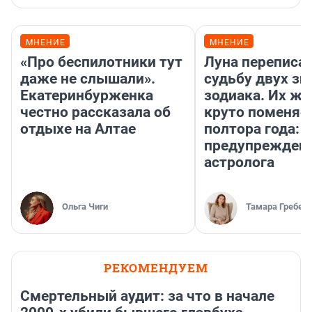
МНЕНИЕ
МНЕНИЕ
«Про беспилотники тут
Луна переписа
даже не слышали».
судьбу двух зн
Екатеринбурженка
зодиака. Их жи
честно рассказала об
круто поменяет
отдыхе на Алтае
полтора года:
предупрежден
астролога
Ольга Чиги
Тамара Гребен
РЕКОМЕНДУЕМ
Смертельный аудит: за что в начале