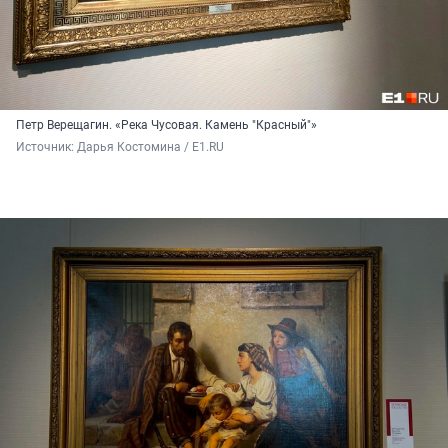
Петр Верещагин. «Река Чусовая. Камень "Красный"»
Источник: 
Дарья Костомина / E1.RU