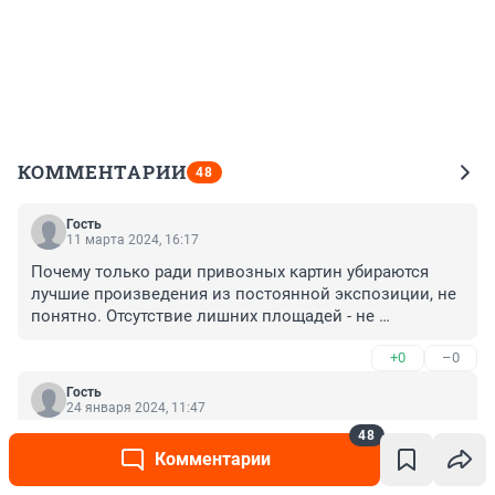
КОММЕНТАРИИ
48
Гость
11 марта 2024, 16:17
Почему только ради привозных картин убираются 
лучшие произведения из постоянной экспозиции, не 
понятно. Отсутствие лишних площадей - не 
объяснение. Можно было бы прекрасно разместить 
+0
–0
эти произведения в залах сменных экспозиций. 
Например, вместо более, чем странной, выставки К. 
Гость
Фокина.
24 января 2024, 11:47
48
КОГДА В ПОДЬЕЗДАХ НАЧНУТ РЕМОНТЫ
Комментарии
+0
–0