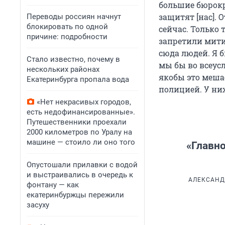
большие бюрокр
защитят [нас]. 
Переводы россиян начнут
блокировать по одной
сейчас. Только 
причине: подробности
запретили мити
сюда людей. Я б
Стало известно, почему в
мы бы во всеус
нескольких районах
якобы это меша
Екатеринбурга пропала вода
полицией. У них
«Нет некрасивых городов,
есть недофинансированные».
Путешественники проехали
2000 километров по Уралу на
машине — стоило ли оно того
«Главно
Опустошали прилавки с водой
и выстраивались в очередь к
АЛЕКСАНД
фонтану — как
екатеринбуржцы пережили
засуху