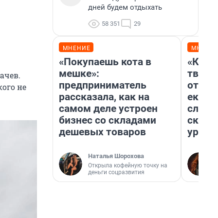
дней будем отдыхать
58 351
29
МНЕНИЕ
МНЕНИ
«Покупаешь кота в
«Каку
мешке»:
творил
ачев.
предприниматель
отмаж
кого не
рассказала, как на
екате
самом деле устроен
следо
бизнес со складами
сканд
дешевых товаров
ураль
Наталья Шорохова
Открыла кофейную точку на
деньги соцразвития