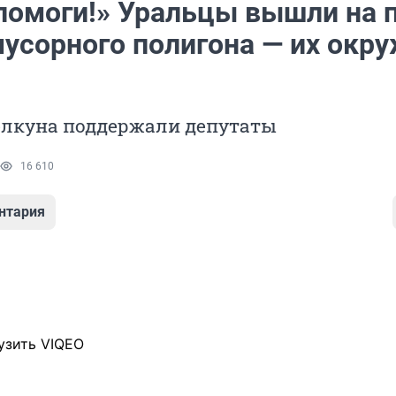
 помоги!» Уральцы вышли на 
мусорного полигона — их окр
лкуна поддержали депутаты
16 610
нтария
узить VIQEO