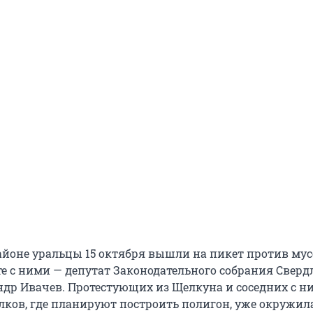
айоне уральцы 15 октября вышли на пикет против му
те с ними — депутат Законодательного собрания Сверд
ндр Ивачев. Протестующих из Щелкуна и соседних с н
елков, где планируют построить полигон, уже окружил