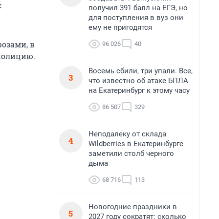
с
получил 391 балл на ЕГЭ, но
для поступления в вуз они
ему не пригодятся
озами, в
96 026
40
 полицию.
Восемь сбили, три упали. Все,
3
что известно об атаке БПЛА
на Екатеринбург к этому часу
86 507
329
Неподалеку от склада
4
Wildberries в Екатеринбурге
заметили столб черного
дыма
68 716
113
Новогодние праздники в
5
2027 году сократят: сколько