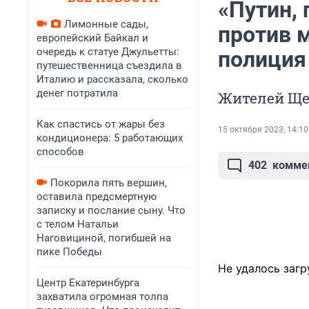
«Путин,
Лимонные сады,
против 
европейский Байкал и
очередь к статуе Джульетты:
полиция
путешественница съездила в
Италию и рассказала, сколько
денег потратила
Жителей Ще
Как спастись от жары без
15 октября 2023, 14:10
кондиционера: 5 работающих
способов
402
комме
Покорила пять вершин,
оставила предсмертную
записку и послание сыну. Что
с телом Натальи
Наговициной, погибшей на
пике Победы
Не удалось загр
Центр Екатеринбурга
захватила огромная толпа