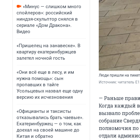
«Минус — слишком много
спойлеров»: российский
ниндзя-скульптор снялся в
сериале «Дом Дракона».
Видео
«Пришелец на занавеске». В
квартиру екатеринбуржцев
залетел ночной гость
«Они всё еще в лесу, и им
Люди пришли на пикет
нужна помощь»: сын
Источник: 
читатель E1
пропавших в тайге
Усольцевых назвал еще одну
версию их исчезновения
— Раньше прави
Когда каждый во
«Официанты и таксисты
вызвало пробле
отказывались брать чаевые».
собрание Сверд
Екатеринбуржец — о том, как
полномочия по 
доехал на своей машине до
отдали админис
Китая и обратно