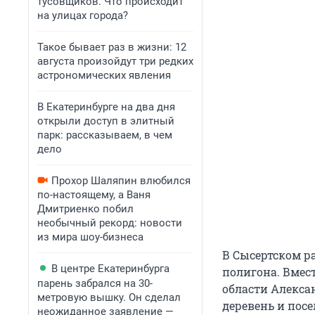
тусовщиков. Что происходит
на улицах города?
Такое бывает раз в жизни: 12
августа произойдут три редких
астрономических явления
В Екатеринбурге на два дня
открыли доступ в элитный
парк: рассказываем, в чем
дело
Прохор Шаляпин влюбился
по-настоящему, а Ваня
Дмитриенко побил
необычный рекорд: новости
из мира шоу-бизнеса
В Сысертском р
В центре Екатеринбурга
полигона. Вмес
парень забрался на 30-
области Алекса
метровую вышку. Он сделал
деревень и пос
неожиданное заявление —