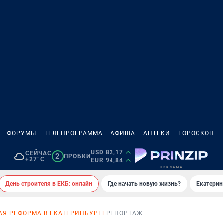
ФОРУМЫ
ТЕЛЕПРОГРАММА
АФИША
АПТЕКИ
ГОРОСКОП
USD 82,17
СЕЙЧАС
2
ПРОБКИ
+27°C
EUR 94,84
День строителя в ЕКБ: онлайн
Где начать новую жизнь?
Екатерин
Я РЕФОРМА В ЕКАТЕРИНБУРГЕ
РЕПОРТАЖ