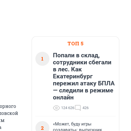
ТОП 5
Попали в склад,
1
сотрудники сбегали
в лес. Как
Екатеринбург
пережил атаку БПЛА
— следили в режиме
онлайн
сорного
124 626
426
ловской
им
«Может, буду игры
а
2
создавать»: выпускник