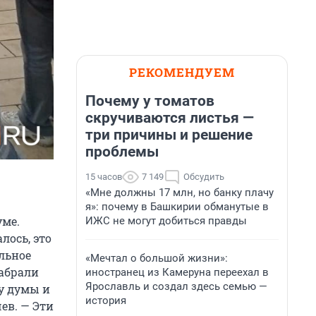
РЕКОМЕНДУЕМ
Почему у томатов
скручиваются листья —
три причины и решение
проблемы
15 часов
7 149
Обсудить
«Мне должны 17 млн, но банку плачу
я»: почему в Башкирии обманутые в
уме.
ИЖС не могут добиться правды
лось, это
льное
«Мечтал о большой жизни»:
забрали
иностранец из Камеруна переехал в
Ярославль и создал здесь семью —
у думы и
история
ев. — Эти