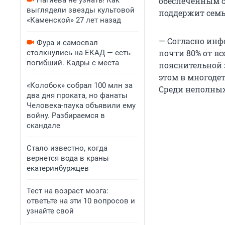
Нагиева не узнать! Как
обеспеченным с
выглядели звезды культовой
поддержит семь
«Каменской» 27 лет назад
— Согласно инф
Фура и самосвал
почти 80% от в
столкнулись на ЕКАД — есть
погибший. Кадры с места
пояснительной 
этом в многоде
«Колобок» собрал 100 млн за
Среди неполных
два дня проката, но фанаты
Человека-паука объявили ему
войну. Разбираемся в
скандале
Стало известно, когда
вернется вода в краны
екатеринбуржцев
Тест на возраст мозга:
ответьте на эти 10 вопросов и
узнайте свой