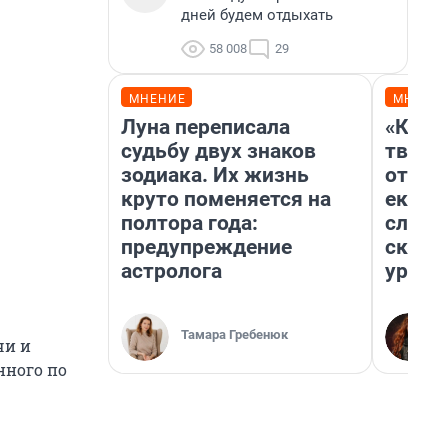
дней будем отдыхать
58 008
29
МНЕНИЕ
МНЕНИ
Луна переписала
«Каку
судьбу двух знаков
творил
зодиака. Их жизнь
отмаж
круто поменяется на
екате
полтора года:
следо
предупреждение
сканд
астролога
ураль
Тамара Гребенюк
чи и
нного по