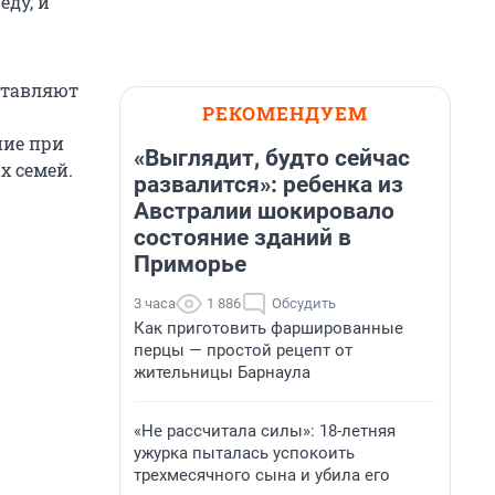
еду, и
ставляют
РЕКОМЕНДУЕМ
ние при
«Выглядит, будто сейчас
х семей.
развалится»: ребенка из
Австралии шокировало
состояние зданий в
Приморье
3 часа
1 886
Обсудить
Как приготовить фаршированные
перцы — простой рецепт от
жительницы Барнаула
«Не рассчитала силы»: 18-летняя
ужурка пыталась успокоить
трехмесячного сына и убила его