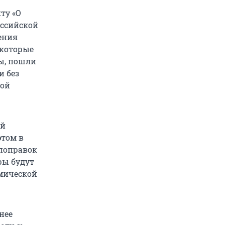
ту «О
оссийской
ения
 которые
ы, пошли
и без
мой
ой
этом в
 поправок
ры будут
мической
нее