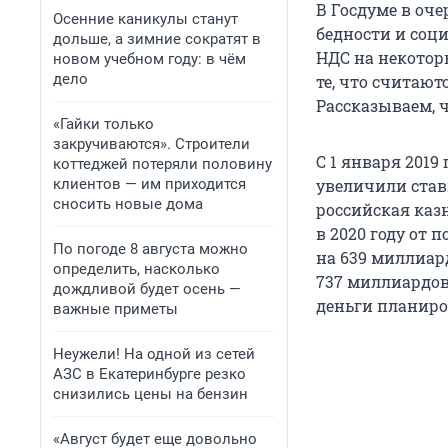
В Госдуме в оче
Осенние каникулы станут
бедности и соц
дольше, а зимние сократят в
НДС на некоторы
новом учебном году: в чём
дело
те, что считаю
Рассказываем, ч
«Гайки только
закручиваются». Строители
С 1 января 2019
коттеджей потеряли половину
клиентов — им приходится
увеличили ставк
сносить новые дома
российская каз
в 2020 году от
По погоде 8 августа можно
на 639 миллиард
определить, насколько
737 миллиардов.
дождливой будет осень —
деньги планиро
важные приметы
Неужели! На одной из сетей
АЗС в Екатеринбурге резко
снизились цены на бензин
«Август будет еще довольно