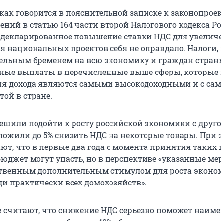
как говорится в пояснительной записке к законопроек
ений в статью 164 части второй Налогового кодекса Р
адекларированное повышение ставки НДС для увелич
 национальных проектов себя не оправдало. Налоги,
ельным бременем на всю экономику и граждан стран
ные выплаты в перечисленные выше сферы, которые 
я дохода являются самыми высокодоходными и с са
той в стране.
решили подойти к росту российской экономики с друг
ложили до 5% снизить НДС на некоторые товары. При 
ют, что в первые два года с момента принятия таких
бюджет могут упасть, но в перспективе «указанные ме
ственным дополнительным стимулом для роста эконо
ди практически всех домохозяйств».
е считают, что снижение НДС серьезно поможет наиме