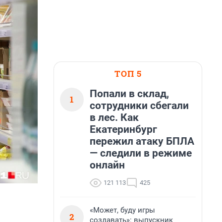
ТОП 5
Попали в склад,
1
сотрудники сбегали
в лес. Как
Екатеринбург
пережил атаку БПЛА
— следили в режиме
онлайн
121 113
425
«Может, буду игры
2
создавать»: выпускник