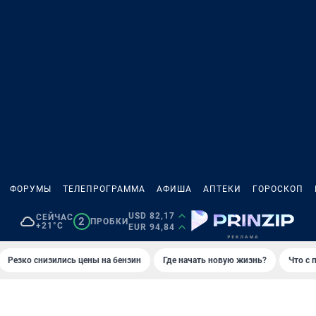
ФОРУМЫ
ТЕЛЕПРОГРАММА
АФИША
АПТЕКИ
ГОРОСКОП
USD 82,17
СЕЙЧАС
2
ПРОБКИ
+21°C
EUR 94,84
Резко снизились цены на бензин
Где начать новую жизнь?
Что с 