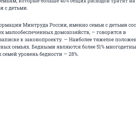
емьям, которые больше 40% общих расходов тратят на 
и с детьми.
ормации Минтруда России, именно семьи с детьми со
сех малообеспеченных домохозяйств, — говорится в
записке к законопроекту. — Наиболее тяжелое положе
тных семьях. Бедными являются более 51% многодетны
 семей уровень бедности — 28%.