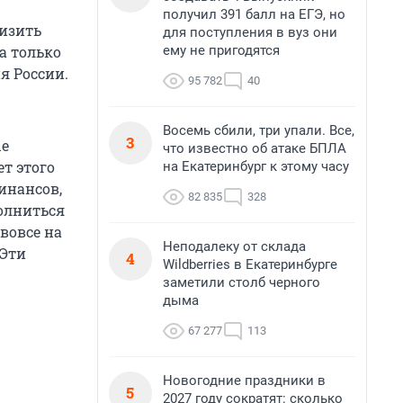
получил 391 балл на ЕГЭ, но
низить
для поступления в вуз они
ему не пригодятся
а только
я России.
95 782
40
Восемь сбили, три упали. Все,
3
ые
что известно об атаке БПЛА
ет этого
на Екатеринбург к этому часу
инансов,
82 835
328
олниться
 вовсе на
Неподалеку от склада
 Эти
4
Wildberries в Екатеринбурге
заметили столб черного
дыма
67 277
113
Новогодние праздники в
5
2027 году сократят: сколько