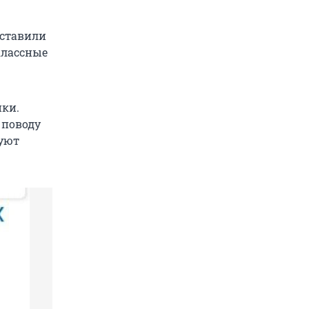
оставили
 классные
йки.
 поводу
вуют