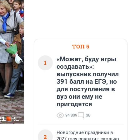
ТОП 5
«Может, буду игры
1
создавать»:
выпускник получил
391 балл на ЕГЭ, но
для поступления в
вуз они ему не
пригодятся
94 809
38
Новогодние праздники в
2
2027 году сократят: сколько