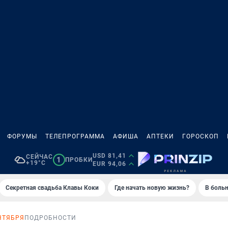
ФОРУМЫ
ТЕЛЕПРОГРАММА
АФИША
АПТЕКИ
ГОРОСКОП
USD 81,41
СЕЙЧАС
1
ПРОБКИ
+19°C
EUR 94,06
Секретная свадьба Клавы Коки
Где начать новую жизнь?
В больн
НТЯБРЯ
ПОДРОБНОСТИ