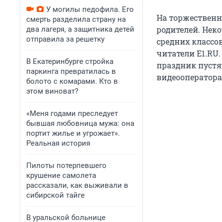
У могилы педофила. Его
На торжественн
смерть разделила страну на
родителей. Нек
два лагеря, а защитника детей
отправила за решетку
средних классо
читатели E1.RU.
В Екатеринбурге стройка
праздник пустят
паркинга превратилась в
видеооператора
болото с комарами. Кто в
этом виноват?
«Меня годами преследует
бывшая любовница мужа: она
портит жилье и угрожает».
Реальная история
Пилоты потерпевшего
крушение самолета
рассказали, как выживали в
сибирской тайге
В уральской больнице