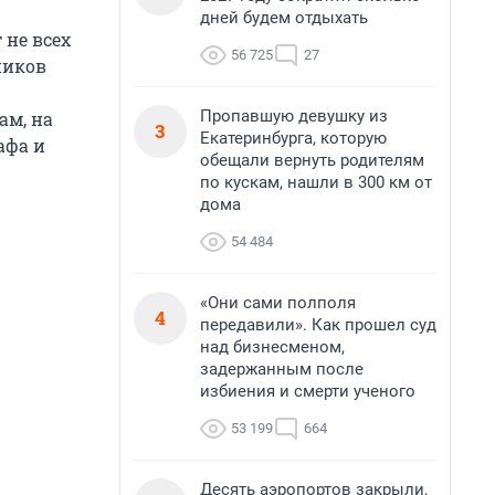
дней будем отдыхать
 не всех
56 725
27
ников
Пропавшую девушку из
ам, на
3
Екатеринбурга, которую
афа и
обещали вернуть родителям
по кускам, нашли в 300 км от
дома
54 484
«Они сами полполя
4
передавили». Как прошел суд
над бизнесменом,
задержанным после
избиения и смерти ученого
53 199
664
Десять аэропортов закрыли,