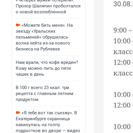
«Четырех мужей потеряла»:
Прохор Шаляпин проболтался
о новой возлюбленной
«Можете бить меня». На
звезду «Уральских
пельменей» обрушилась
волна хейта из-за нового
бизнеса на Рублевке
Нам врали, что кофе вреден?
Кому можно пить до пяти
чашек в день
В 100 г всего 23 ккал: три
рецепта с главным летним
продуктом
«Я тебе вот так съезжу». В
Екатеринбурге охранница
накинулась на толпу
подростков во дворе — видео