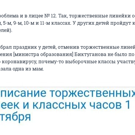
облема и в лицее № 12. Так, торжественные линейки 
м, 5-м, 9-м, 10-м и 11-м классах. У других детей пройдут
лей).
абрал праздник у детей, отменив торжественные лине
ения [министра образования] Биктуганова не было по
 коронавирусу, почему-то выборочные классы участ
азала одна из мам.