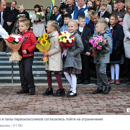
ы и папы первоклассников согласились пойти на ограничения
жанин / E1.RU