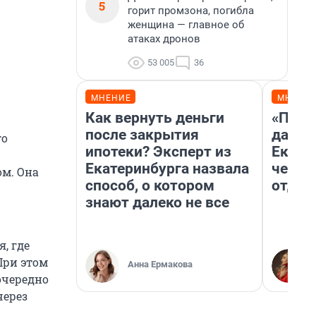
5
горит промзона, погибла
женщина — главное об
атаках дронов
53 005
36
МНЕНИЕ
МНЕНИ
Как вернуть деньги
«Про 
после закрытия
даже 
го
ипотеки? Эксперт из
Екате
Екатеринбурга назвала
честн
ом. Она
способ, о котором
отдых
знают далеко не все
, где
При этом
Анна Ермакова
очередно
через