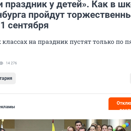
 праздник у детей». Как в ш
нбурга пройдут торжественн
 1 сентября
 классах на праздник пустят только по п
14 276
тария
Отклю
рекламы
рекл