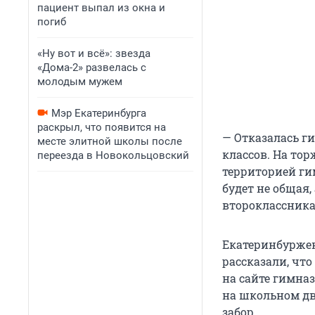
пациент выпал из окна и
погиб
«Ну вот и всё»: звезда
«Дома-2» развелась с
молодым мужем
Мэр Екатеринбурга
раскрыл, что появится на
— Отказалась ги
месте элитной школы после
классов. На тор
переезда в Новокольцовский
территорией ги
будет не общая,
второклассника
Екатеринбуржен
рассказали, что
на сайте гимназ
на школьном дво
забор.