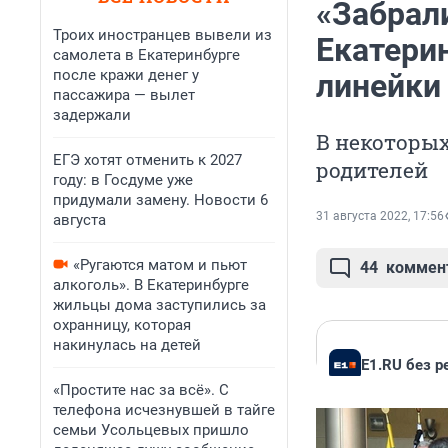
«Забрали
Троих иностранцев вывели из
Екатери
самолета в Екатеринбурге
после кражи денег у
линейки
пассажира — вылет
задержали
В некоторых
ЕГЭ хотят отменить к 2027
родителей
году: в Госдуме уже
придумали замену. Новости 6
31 августа 2022, 17:56
августа
«Ругаются матом и пьют
44
коммен
алкоголь». В Екатеринбурге
жильцы дома заступились за
охранницу, которая
накинулась на детей
E1.RU без 
«Простите нас за всё». С
телефона исчезнувшей в тайге
семьи Усольцевых пришло