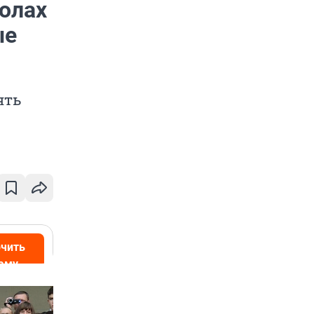
колах
ые
ять
чить
аму