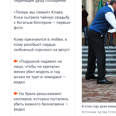
леденящее душу сообщение
«Теперь мы семья!» Клава
Кока сыграла тайную свадьбу
с богатым блогером — первые
фото
Кому признаются в любви, а
кому разобьют сердце:
любовный гороскоп на август
«Подушкой надавил на
лицо, чтобы не кричала»:
жених убил модель и год
возил ее труп в чемодане —
видео
На Урале разыскивают
киллеров, которые пытались
убить важного бизнесмена —
В этом году даже мам
видео
Источник: 
Артем Устю