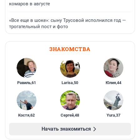
комаров в августе
«Все еще в шоке»: сыну Трусовой исполнился год —
трогательный пост и фото
ЗНАКОМСТВА
Равиль
,
61
Larisa
,
50
Юлия
,
44
Костя
,
62
Сергей
,
48
Yura
,
37
Начать знакомиться