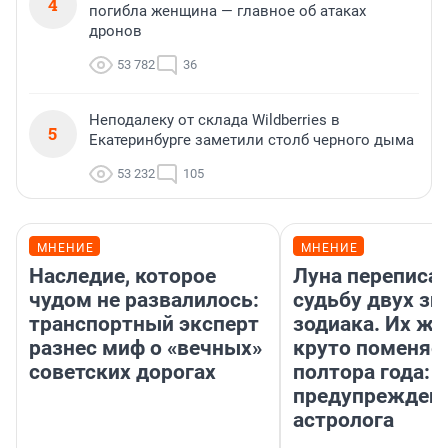
4
погибла женщина — главное об атаках
дронов
53 782
36
Неподалеку от склада Wildberries в
5
Екатеринбурге заметили столб черного дыма
53 232
105
МНЕНИЕ
МНЕНИЕ
Наследие, которое
Луна переписа
чудом не развалилось:
судьбу двух зн
транспортный эксперт
зодиака. Их жи
разнес миф о «вечных»
круто поменяет
советских дорогах
полтора года:
предупрежден
астролога