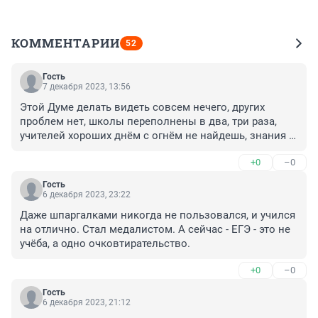
КОММЕНТАРИИ
52
Гость
7 декабря 2023, 13:56
Этой Думе делать видеть совсем нечего, других 
проблем нет, школы переполнены в два, три раза, 
учителей хороших днём с огнём не найдешь, знания 
не понятно какие дают, зато телефоны это главное. 
+0
–0
Правильно это же нечего не стоит, зато 
прославилась. Они в обще в России живут труды 
Гость
всегда были и есть в школе.
6 декабря 2023, 23:22
Даже шпаргалками никогда не пользовался, и учился 
на отлично. Стал медалистом. А сейчас - ЕГЭ - это не 
учёба, а одно очковтирательство.
+0
–0
Гость
6 декабря 2023, 21:12