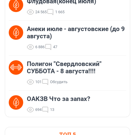
Флудовая(конец июля)
24 565
1 665
Анеки июле - августовские (до 9
августа)
6 886
47
Полигон "Свердловский"
СУББОТА - 8 августа!!!!
101
Обсудить
ОАКЗВ Что за запах?
694
13
ТОП 5