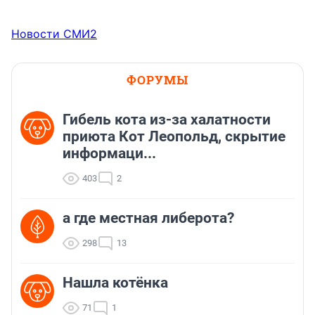
Новости СМИ2
ФОРУМЫ
Гибель кота из-за халатности
приюта Кот Леопольд, скрытиe
информаци...
403
2
а где местная либерота?
298
13
Нашла котёнка
71
1