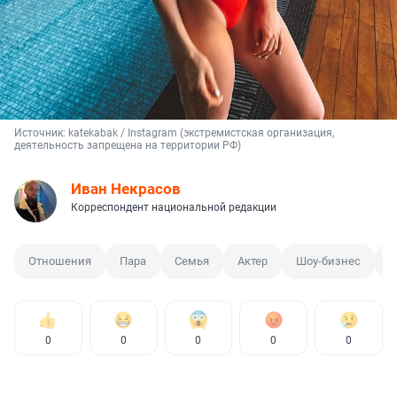
Источник: 
katekabak / Instagram (экстремистская организация, 
деятельность запрещена на территории РФ)
Иван Некрасов
Корреспондент национальной редакции
Отношения
Пара
Семья
Актер
Шоу-бизнес
В
0
0
0
0
0