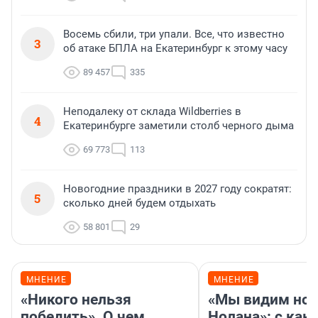
Восемь сбили, три упали. Все, что известно
3
об атаке БПЛА на Екатеринбург к этому часу
89 457
335
Неподалеку от склада Wildberries в
4
Екатеринбурге заметили столб черного дыма
69 773
113
Новогодние праздники в 2027 году сократят:
5
сколько дней будем отдыхать
58 801
29
МНЕНИЕ
МНЕНИЕ
«Никого нельзя
«Мы видим нов
победить». О чем
Нолана»: с как