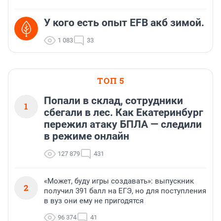
У кого есть опыт EFB акб зимой.
1 083
33
ТОП 5
Попали в склад, сотрудники
1
сбегали в лес. Как Екатеринбург
пережил атаку БПЛА — следили
в режиме онлайн
127 879
431
«Может, буду игры создавать»: выпускник
2
получил 391 балл на ЕГЭ, но для поступления
в вуз они ему не пригодятся
96 374
41