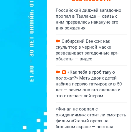
Российский диджей загадочно
пропал в Таиланде — связь с
ним прервалась накануне его
дня рождения
Сибирский Бэнкси: как
скульптор в черной маске
развешивает загадочные арт-
объекты — видео
«Как тебя в гроб такую
положат?» Мать двоих детей
набила первую татуировку в 50
лет — зачем она это сделала и
что отвечает хейтерам
«Финал не совпал с
ожиданиями»: стоит ли смотреть
фильм «Старый орел» на
большом экране — честная