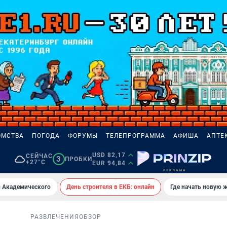
ОМСТВА
ПОГОДА
ФОРУМЫ
ТЕЛЕПРОГРАММА
АФИША
АПТЕ
USD 82,17
СЕЙЧАС
3
ПРОБКИ
+27°C
EUR 94,84
 Академического
День строителя в ЕКБ: онлайн
Где начать новую 
РАЗВЛЕЧЕНИЯ
ОБЗОР