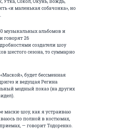
, Утка, Сокол, Окунь, Вождь,
ть «и маленькая собачонка», но
.
 50 музыкальных альбомов и
ми говорят 26
дробностями создатели шоу
ков шестого сезона, то суммарно
«Маской», будет бессменная
дригез и ведущая Регина
льный модный показ (на других
идел).
ое маски-шоу, как я устраиваю
рываюсь по полной в костюмах,
приемах, — говорит Тодоренко.