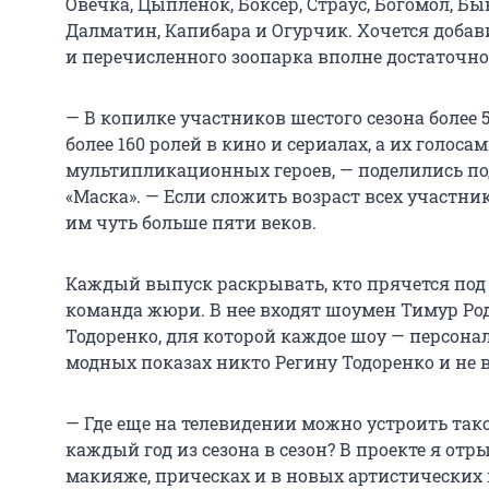
Овечка, Цыпленок, Боксер, Страус, Богомол, Бык
Далматин, Капибара и Огурчик. Хочется добави
и перечисленного зоопарка вполне достаточно
— В копилке участников шестого сезона более
более 160 ролей в кино и сериалах, а их голоса
мультипликационных героев, — поделились по
«Маска». — Если сложить возраст всех участни
им чуть больше пяти веков.
Каждый выпуск раскрывать, кто прячется под 
команда жюри. В нее входят шоумен Тимур Ро
Тодоренко, для которой каждое шоу — персона
модных показах никто Регину Тодоренко и не в
— Где еще на телевидении можно устроить так
каждый год из сезона в сезон? В проекте я от
макияже, прическах и в новых артистических 