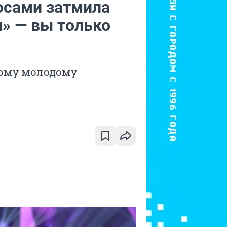
осами затмила
» — вы только
бому молодому