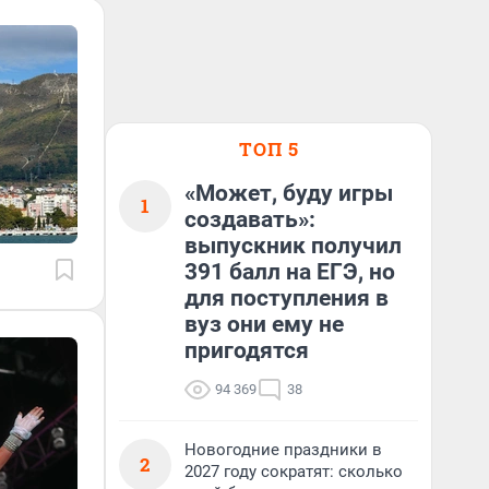
ТОП 5
«Может, буду игры
1
создавать»:
выпускник получил
391 балл на ЕГЭ, но
для поступления в
вуз они ему не
пригодятся
94 369
38
Новогодние праздники в
2
2027 году сократят: сколько