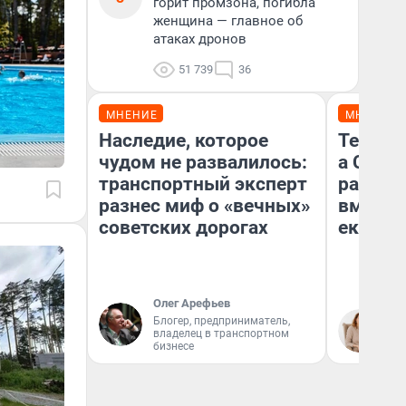
горит промзона, погибла
женщина — главное об
атаках дронов
51 739
36
МНЕНИЕ
МНЕНИЕ
Наследие, которое
Тельцов
чудом не развалилось:
а Скор
транспортный эксперт
разведу
разнес миф о «вечных»
вмешае
советских дорогах
екатер
Олег Арефьев
Блогер, предприниматель,
Та
владелец в транспортном
бизнесе