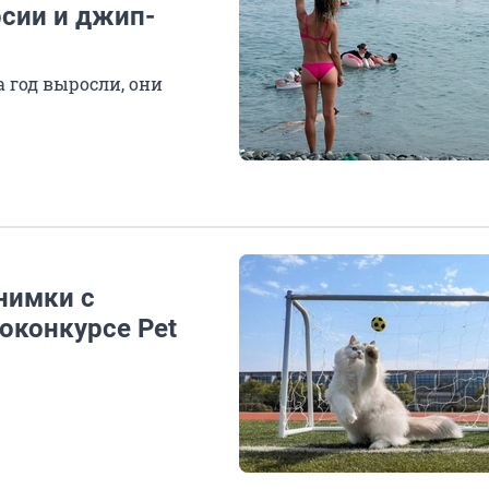
рсии и джип-
а год выросли, они
нимки с
конкурсе Pet