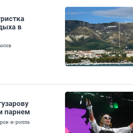
уристка
дыха в
люсов
гузарову
м парнем
 рок-н-ролла