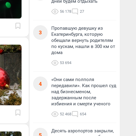
дней будем отдыхать
56 178
27
Пропавшую девушку из
3
Екатеринбурга, которую
обещали вернуть родителям
по кускам, нашли в 300 км от
дома
53 694
«Они сами полполя
4
передавили». Как прошел суд
над бизнесменом,
задержанным после
избиения и смерти ученого
52 468
654
Десять аэропортов закрыли,
5