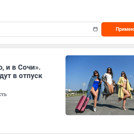
Примен
, и в Сочи».
дут в отпуск
сть