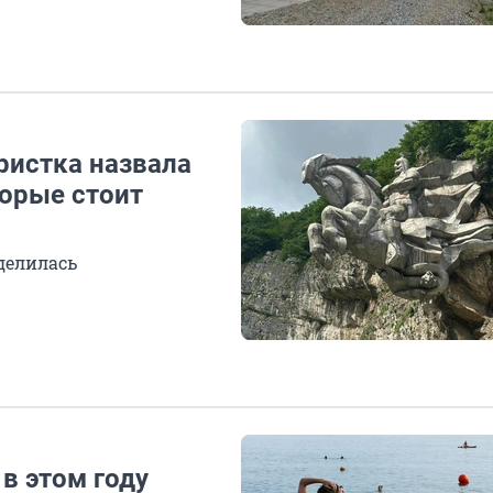
уристка назвала
торые стоит
делилась
 в этом году