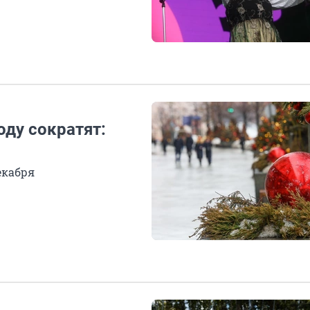
оду сократят:
екабря