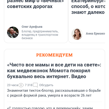
разнес миф о «вечных»
Екатеринбурга 
советских дорогах
способ, о кото
знают далеко н
Олег Арефьев
Блогер, предприниматель,
Анна Ермакова
владелец в транспортном
бизнесе
РЕКОМЕНДУЕМ
«Чисто все мамы и все дети на свете»:
как медвежонок Момота покорил
буквально весь интернет. Видео
23 часа
7 318
Обсудить
Знаменитая тикток-блогер, рассказывавшая о борьбе
с редкой формой рака, умерла в возрасте 26 лет
«С гордостью говорю, что я деревенский»: зачем