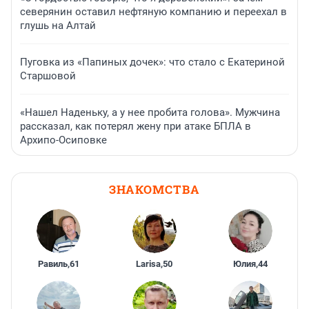
северянин оставил нефтяную компанию и переехал в
глушь на Алтай
Пуговка из «Папиных дочек»: что стало с Екатериной
Старшовой
«Нашел Наденьку, а у нее пробита голова». Мужчина
рассказал, как потерял жену при атаке БПЛА в
Архипо-Осиповке
ЗНАКОМСТВА
Равиль
,
61
Larisa
,
50
Юлия
,
44