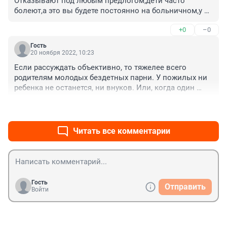
Отказывают под любым предлогом,дети часто 
болеют,а это вы будете постоянно на больничном,у 
нас вот такая ситуация.
+0
–0
Гость
20 ноября 2022, 10:23
Если рассуждать объективно, то тяжелее всего 
родителям молодых бездетных парни. У пожилых ни 
ребенка не останется, ни внуков. Или, когда один 
ребенок в семье, он будет переживать горе вдвоем с 
+0
–0
матерью. Многодетным как раз проще, дети будут друг 
друга поддерживать, а государство им неплохо 
помогает материально. Поэтому надо отправлять на 
Читать все комментарии
СВО по критериям полезности в военных действиях, 
если есть опыт, то пусть идут, а не освобождать в 
зависимости от наличия детей
Гость
Отправить
Войти