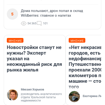
Дома полыхают, дрон попал в склад
5
Wildberries: главное о налетах
54 365
101
МНЕНИЕ
МНЕНИЕ
Новостройки станут не
«Нет некрасив
нужны? Эксперт
городов, есть
указал на
недофинансиро
неожиданный риск для
Путешественн
рынка жилья
проехали 2000
километров по 
машине — стои
того
Михаил Хорьков
руководитель аналитического
Екатерина Лит
отдела Уральской палаты
недвижимости