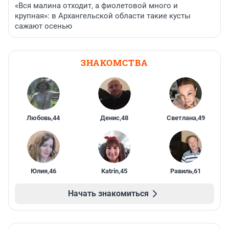
«Вся малина отходит, а фиолетовой много и
крупная»: в Архангельской области такие кусты
сажают осенью
ЗНАКОМСТВА
Любовь
,
44
Денис
,
48
Светлана
,
49
Юлия
,
46
Katrin
,
45
Равиль
,
61
Начать знакомиться