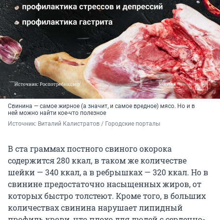
Свинина — самое жирное (а значит, и самое вредное) мясо. Но и в
ней можно найти кое-что полезное
Источник: 
Виталий Калистратов / Городские порталы
В ста граммах постного свиного окорока
содержится 280 ккал, в таком же количестве
шейки — 340 ккал, а в ребрышках — 320 ккал. Но в
свинине предостаточно насыщенных жиров, от
которых быстро толстеют. Кроме того, в больших
количествах свинина нарушает липидный
профиль крови, что плохо для людей с сердечно-