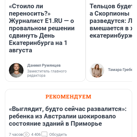
«Стоило ли
Тельцов будет 
переносить?»
а Скорпионы
Журналист E1.RU — о
разведутся: Лу
провальном решении
вмешается в ж
сдвинуть День
екатеринбурж
Екатеринбурга на 1
августа
Даниил Румянцев
Тамара Гребен
Заместитель главного
редактора
РЕКОМЕНДУЕМ
«Выглядит, будто сейчас развалится»:
ребенка из Австралии шокировало
состояние зданий в Приморье
7 часов
4 406
Обсудить