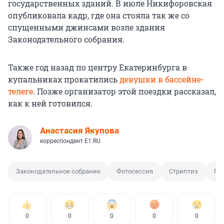
государственных зданий. В июле Никифоровская
опубликовала кадр, где она стояла так же со
спущенными джинсами возле здания
Законодательного собрания.
Также год назад по центру Екатеринбурга в
купальниках прокатились
девушки в бассейне-
телеге
. Позже организатор этой поездки рассказал,
как к ней готовился.
Анастасия Якупова
корреспондент E1.RU
Законодательное собрание
Фотосессия
Стриптиз
По
0
0
0
0
0