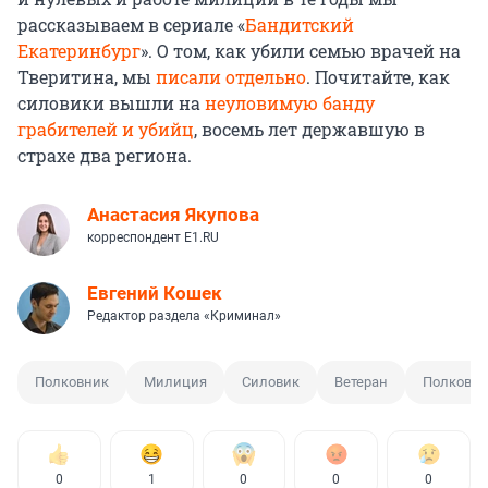
рассказываем в сериале «
Бандитский
Екатеринбург
». О том, как убили семью врачей на
Тверитина, мы
писали отдельно
. Почитайте, как
силовики вышли на
неуловимую банду
грабителей и убийц
, восемь лет державшую в
страхе два региона.
Анастасия Якупова
корреспондент E1.RU
Евгений Кошек
Редактор раздела «Криминал»
Полковник
Милиция
Силовик
Ветеран
Полковн
0
1
0
0
0