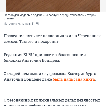
Награжден медалью ордена «За заслуги перед Отечеством» второй
степени
Источник: 
читатель E1.RU
Последние пять лет полковник жил в Череповце с
семьей. Там его и похоронят.
Редакция E1.RU приносит соболезнования
близким Анатолия Воищева.
О старейшем сыщике угрозыска Екатеринбурга
Анатолии Воищеве даже
была написана книга
.
О резонансных криминальных делах девяностых
и нулевых и работе милиции в те годы мы