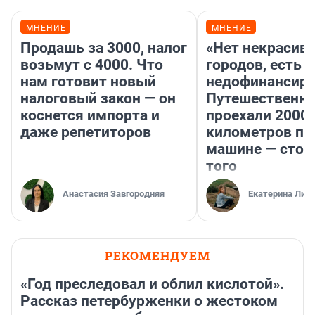
МНЕНИЕ
МНЕНИЕ
Продашь за 3000, налог
«Нет некрасив
возьмут с 4000. Что
городов, есть
нам готовит новый
недофинансиро
налоговый закон — он
Путешественн
коснется импорта и
проехали 2000
даже репетиторов
километров по 
машине — стои
того
Анастасия Завгородняя
Екатерина Лит
РЕКОМЕНДУЕМ
«Год преследовал и облил кислотой».
Рассказ петербурженки о жестоком