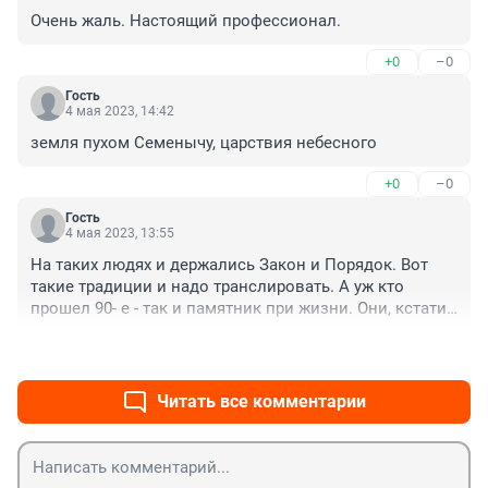
Очень жаль. Настоящий профессионал.
+0
–0
Гость
4 мая 2023, 14:42
земля пухом Семенычу, царствия небесного
+0
–0
Гость
4 мая 2023, 13:55
На таких людях и держались Закон и Порядок. Вот 
такие традиции и надо транслировать. А уж кто 
прошел 90- е - так и памятник при жизни. Они, кстати, 
долго не живут, кто был реально на передовой, там 
+1
–0
понятно, за что пенсии и льготы. А вот сейчас к 
лежащим в теплых кабинетах и пишущим отчеты с 
приказами - большой вопрос, за что.
Читать все комментарии