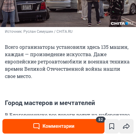
Источник: 
Руслан Симушин / CHITA.RU
Всего организаторы установили здесь 135 машин,
каждая — произведение искусства. Даже
европейские ретроавтомобили и военная техника
времен Великой Отечественной войны нашли
свое место.
Город мастеров и мечтателей
В Благовещенске все дороги ведут на набережную.
52
Гуляя по квадратному городу, ты рано или поздно
Комментарии
придешь на берег Амура. Особенно — в День