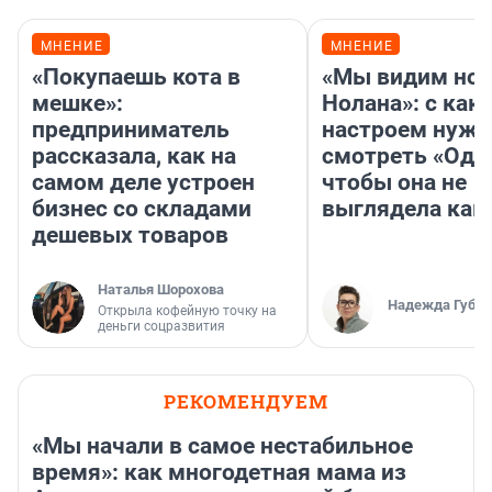
МНЕНИЕ
МНЕНИЕ
«Покупаешь кота в
«Мы видим нов
мешке»:
Нолана»: с как
предприниматель
настроем нужн
рассказала, как на
смотреть «Оди
самом деле устроен
чтобы она не
бизнес со складами
выглядела как
дешевых товаров
Наталья Шорохова
Надежда Губар
Открыла кофейную точку на
деньги соцразвития
РЕКОМЕНДУЕМ
«Мы начали в самое нестабильное
время»: как многодетная мама из