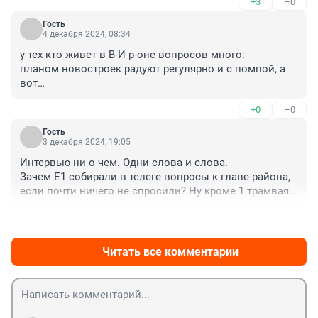
+3
–0
СДерябиной и Токарей уходят в никуда... там страшно 
ходить, под этими мостами живут бомжи, тротуар 
Гость
вдоль домов на ул.Репина 19 вообще никогда не 
4 декабря 2024, 08:34
убирают , снег, гололед, ходим по газонам

у тех кто живет в В-И р-оне вопросов много:

2/3 тротуара у заведения " МАЛИНОВКА" занимает 
планом новостроек радуют регулярно и с помпой, а 
летняя терраса, там никогда не чистят тротуар- 
вот

вообще демонтируйте это уродство
- когда расширят подъезды у этих новостроек, н-р ул 
+0
–0
Красноуфимская и тд?

-когда сделают остановки- стоим под дождем и 
Гость
снегом 3 год на ул Викулова, ждем 24 маршрут, там 
3 декабря 2024, 19:05
даже к автобусу не подойти, все заставлено 
Интервью ни о чем. Одни слова и слова.

машинами

Зачем Е1 собирали в телеге вопросы к главе района, 
-когда отремонтируют перекресток ул НВасильева - ул 
если почти ничего не спросили? Ну кроме 1 трамвая и 
Викулова-летом лужа, зимой- каток

отвратительной ситуации в районе с общественным 
-когда добавят трамваев на маршрут?

+4
–0
транспортом, про территорию за Леруа и про 
-когда появиться для жителей района, маршрут 1, 
поликлинику на Московской, 2 (поликлиники видимо 
чтобы можно было без пересадок доехать до Цирка, 
в районе нормальной не дождаться)
Читать все комментарии
н-р7

конечно отрапортовала Администрация В-И р-она на 
все наши "когда"-запланировано на 2028г !!!!