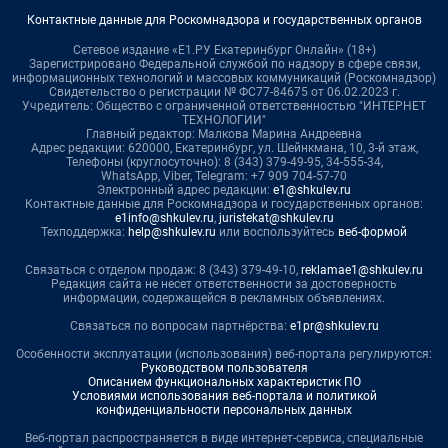
Контактные данные для Роскомнадзора и государственных органов
Сетевое издание «Е1.РУ Екатеринбург Онлайн» (18+)
Зарегистрировано Федеральной службой по надзору в сфере связи,
информационных технологий и массовых коммуникаций (Роскомнадзор)
Свидетельство о регистрации № ФС77-84675 от 06.02.2023 г.
Учредитель: Общество с ограниченной ответственностью "ИНТЕРНЕТ
ТЕХНОЛОГИИ"
Главный редактор: Малкова Марина Андреевна
Адрес редакции: 620000, Екатеринбург, ул. Шейнкмана, 10, 3-й этаж,
Телефоны (круглосуточно): 8 (343) 379-49-95, 34-555-34,
WhatsApp, Viber, Telegram: +7 909 704-57-70
Электронный адрес редакции:
e1@shkulev.ru
Контактные данные для Роскомнадзора и государственных органов:
e1info@shkulev.ru
,
juristekat@shkulev.ru
Техподдержка:
help@shkulev.ru
или воспользуйтесь
веб-формой
Связаться с отделом продаж: 8 (343) 379-49-10,
reklamae1@shkulev.ru
Редакция сайта не несет ответственности за достоверность
информации, содержащейся в рекламных объявлениях.
Связаться по вопросам партнёрства:
e1pr@shkulev.ru
Особенности эксплуатации (использования) веб-портала регулируются:
Руководством пользователя
Описанием функциональных характеристик ПО
Условиями использования веб-портала и политикой
конфиденциальности персональных данных
Веб-портал распространяется в виде интернет-сервиса, специальные