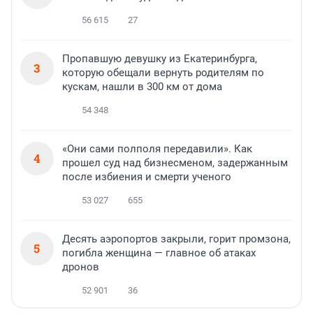
56 615
27
Пропавшую девушку из Екатеринбурга,
3
которую обещали вернуть родителям по
кускам, нашли в 300 км от дома
54 348
«Они сами полполя передавили». Как
4
прошел суд над бизнесменом, задержанным
после избиения и смерти ученого
53 027
655
Десять аэропортов закрыли, горит промзона,
5
погибла женщина — главное об атаках
дронов
52 901
36