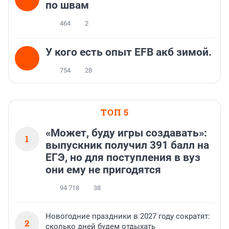
по швам
464
2
У кого есть опыт EFB акб зимой.
754
28
ТОП 5
«Может, буду игры создавать»:
1
выпускник получил 391 балл на
ЕГЭ, но для поступления в вуз
они ему не пригодятся
94 718
38
Новогодние праздники в 2027 году сократят:
2
сколько дней будем отдыхать