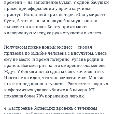
времени — на заполнение бумаг. У одной бабушки
прямо при оформлении у врача случился
приступ. Истошный крик дочери: «Она умирает».
Суета, беготня, посиневшую больную срочно
вывозят на каталке. Ко рту прижимают
кислородную маску, ее рука стукается о колесо.
Получасом позже новый эксцесс — скорая
привезла по ошибке человека с инсультом. Здесь
ему не место, и время потеряно. Ругань родни и
врачей. Все смотрят на это смиренно, окаменело.
Ждут. У большинства одна мысль: хочется пить.
Никто не ожидал, что так всё затянется. Многие
пьют из-под крана в туалете... Разместить родных
и оформиться удалось ближе к 8 вечера. КТ
показала более 70% поражения легких.
4. Настроение болеющих вровень с течением