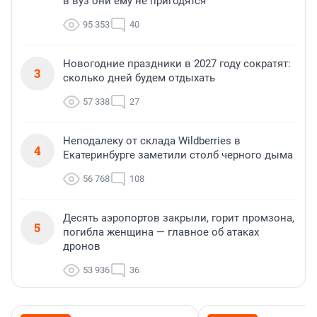
в вуз они ему не пригодятся
95 353
40
Новогодние праздники в 2027 году сократят:
3
сколько дней будем отдыхать
57 338
27
Неподалеку от склада Wildberries в
4
Екатеринбурге заметили столб черного дыма
56 768
108
Десять аэропортов закрыли, горит промзона,
5
погибла женщина — главное об атаках
дронов
53 936
36