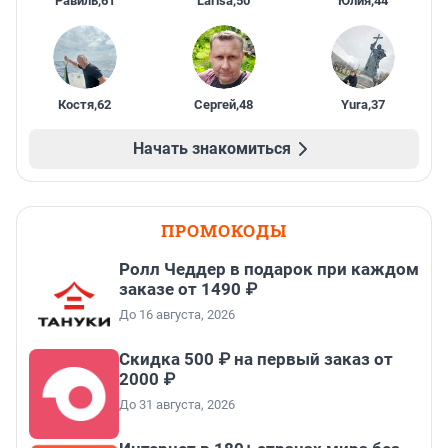
Равиль
,
61
Larisa
,
50
Юлия
,
44
Костя
,
62
Сергей
,
48
Yura
,
37
Начать знакомиться
ПРОМОКОДЫ
Ролл Чеддер в подарок при каждом
заказе от 1490 ₽
До 16 августа, 2026
Скидка 500 ₽ на первый заказ от
2000 ₽
До 31 августа, 2026