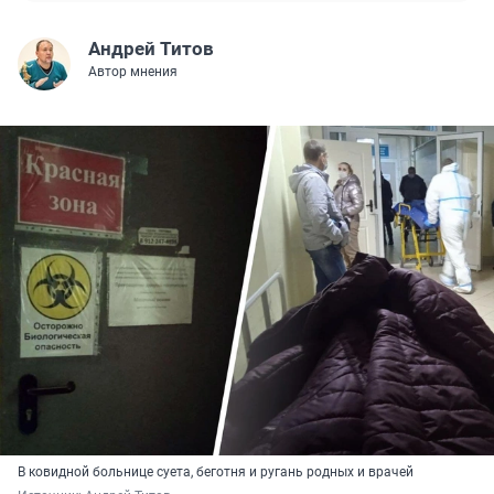
Андрей Титов
Автор мнения
В ковидной больнице суета, беготня и ругань родных и врачей