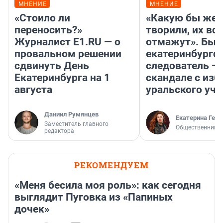
МНЕНИЕ
МНЕНИЕ
«Стоило ли
«Какую бы жес
переносить?»
творили, их все
Журналист E1.RU — о
отмажут». Бы
провальном решении
екатеринбургс
сдвинуть День
следователь — 
Екатеринбурга на 1
скандале с из
августа
уральского уче
Даниил Румянцев
Екатерина Герл
Заместитель главного
Общественник
редактора
РЕКОМЕНДУЕМ
«Меня бесила моя роль»: как сегодня
выглядит Пуговка из «Папиных
дочек»