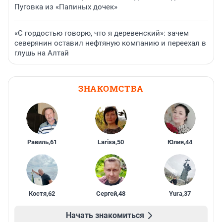
Пуговка из «Папиных дочек»
«С гордостью говорю, что я деревенский»: зачем
северянин оставил нефтяную компанию и переехал в
глушь на Алтай
ЗНАКОМСТВА
Равиль
,
61
Larisa
,
50
Юлия
,
44
Костя
,
62
Сергей
,
48
Yura
,
37
Начать знакомиться