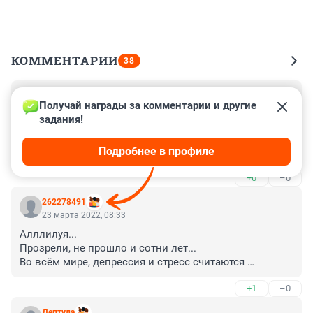
КОММЕНТАРИИ
38
Гость
23 марта 2022, 09:23
Получай награды за комментарии и другие 
задания!
Хорошая статья!!!! Поменьше новостей и телефона по 
вечерам!!! Побольше свежего воздуха спорта 
Подробнее в профиле
обнимашек!!!!
+0
–0
262278491
23 марта 2022, 08:33
Алллилуя...

Прозрели, не прошло и сотни лет...

Во всём мире, депрессия и стресс считаются 
серьёзными болезнями вроде проблем с сердцем или 
+1
–0
онкологии, и только в СССР, а потом и России их 
считали чем-то несущественным, и даже на насморк 
Дептулa