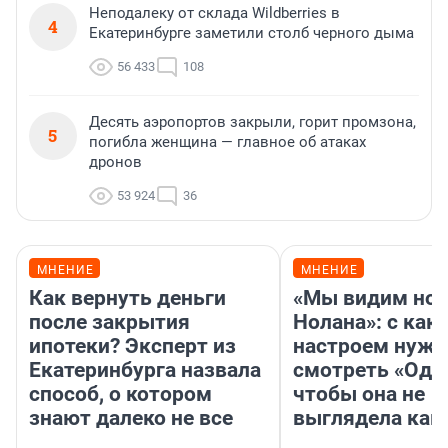
Неподалеку от склада Wildberries в
4
Екатеринбурге заметили столб черного дыма
56 433
108
Десять аэропортов закрыли, горит промзона,
5
погибла женщина — главное об атаках
дронов
53 924
36
МНЕНИЕ
МНЕНИЕ
Как вернуть деньги
«Мы видим нов
после закрытия
Нолана»: с как
ипотеки? Эксперт из
настроем нужн
Екатеринбурга назвала
смотреть «Оди
способ, о котором
чтобы она не
знают далеко не все
выглядела как