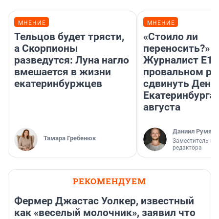
МНЕНИЕ
МНЕНИЕ
Тельцов будет трясти,
«Стоило ли
а Скорпионы
переносить?»
разведутся: Луна нагло
Журналист E1.
вмешается в жизни
провальном р
екатеринбуржцев
сдвинуть День
Екатеринбурга 
августа
Даниил Румянц
Тамара Гребенюк
Заместитель гл
редактора
РЕКОМЕНДУЕМ
Фермер Джастас Уолкер, известный
как «веселый молочник», заявил что