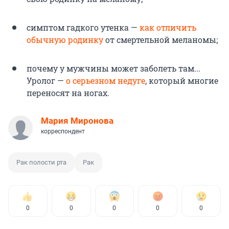
симптом гадкого утенка —
как отличить
обычную родинку
от смертельной меланомы;
почему у мужчины может заболеть там...
Уролог —
о серьезном недуге
, который многие
переносят на ногах.
Мария Миронова
корреспондент
Рак полости рта
Рак
0
0
0
0
0