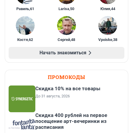
Равиль
,
61
Larisa
,
50
Юлия
,
44
Костя
,
62
Сергей
,
48
Vpoiske
,
38
Начать знакомиться
ПРОМОКОДЫ
Скидка 10% на все товары
До 31 августа, 2026
Cкидка 400 рублей на первое
посещение арт-вечеринки из
расписания