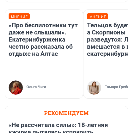
МНЕНИЕ
МНЕНИЕ
«Про беспилотники тут
Тельцов будет 
даже не слышали».
а Скорпионы
Екатеринбурженка
разведутся: Лу
честно рассказала об
вмешается в ж
отдыхе на Алтае
екатеринбурж
Ольга Чиги
Тамара Гребен
РЕКОМЕНДУЕМ
«Не рассчитала силы»: 18-летняя
ужурка пыталась успокоить