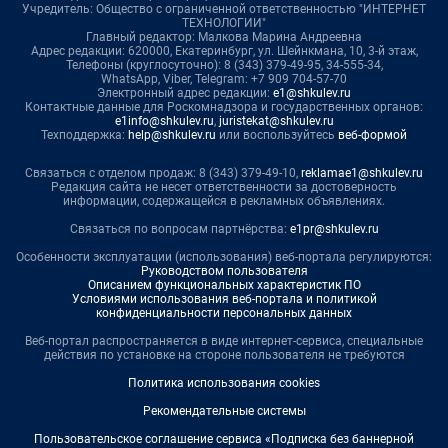
Учредитель: Общество с ограниченной ответственностью "ИНТЕРНЕТ
ТЕХНОЛОГИИ"
Главный редактор: Малкова Марина Андреевна
Адрес редакции: 620000, Екатеринбург, ул. Шейнкмана, 10, 3-й этаж,
Телефоны (круглосуточно): 8 (343) 379-49-95, 34-555-34,
WhatsApp, Viber, Telegram: +7 909 704-57-70
Электронный адрес редакции:
e1@shkulev.ru
Контактные данные для Роскомнадзора и государственных органов:
e1info@shkulev.ru
,
juristekat@shkulev.ru
Техподдержка:
help@shkulev.ru
или воспользуйтесь
веб-формой
Связаться с отделом продаж: 8 (343) 379-49-10,
reklamae1@shkulev.ru
Редакция сайта не несет ответственности за достоверность
информации, содержащейся в рекламных объявлениях.
Связаться по вопросам партнёрства:
e1pr@shkulev.ru
Особенности эксплуатации (использования) веб-портала регулируются:
Руководством пользователя
Описанием функциональных характеристик ПО
Условиями использования веб-портала и политикой
конфиденциальности персональных данных
Веб-портал распространяется в виде интернет-сервиса, специальные
действия по установке на стороне пользователя не требуются
Политика использования cookies
Рекомендательные системы
Пользовательское соглашение сервиса «Подписка без баннерной