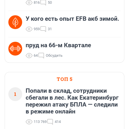
816
50
У кого есть опыт EFB акб зимой.
959
31
пруд на 66-м Квартале
64
Обсудить
ТОП 5
Попали в склад, сотрудники
1
сбегали в лес. Как Екатеринбург
пережил атаку БПЛА — следили
в режиме онлайн
113 769
414