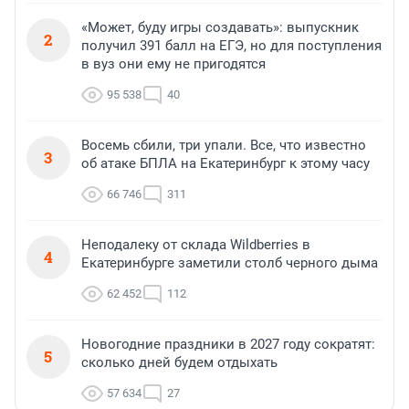
«Может, буду игры создавать»: выпускник
2
получил 391 балл на ЕГЭ, но для поступления
в вуз они ему не пригодятся
95 538
40
Восемь сбили, три упали. Все, что известно
3
об атаке БПЛА на Екатеринбург к этому часу
66 746
311
Неподалеку от склада Wildberries в
4
Екатеринбурге заметили столб черного дыма
62 452
112
Новогодние праздники в 2027 году сократят:
5
сколько дней будем отдыхать
57 634
27