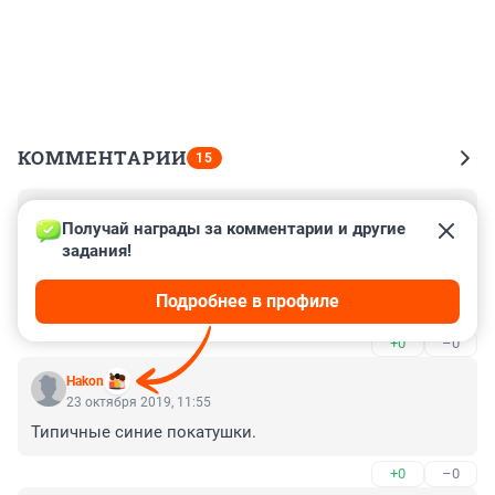
КОММЕНТАРИИ
15
Гость
24 октября 2019, 21:45
Получай награды за комментарии и другие 
задания!
Ну вы и г...но.... уважаемые комментаторы.....а между 
прочим девочки были умницы и красавицы из 
Подробнее в профиле
хороших семей! 

Очень их жаль...

+0
–0
Павел З. р.п.Пышма
Hakon
23 октября 2019, 11:55
Типичные синие покатушки.
+0
–0