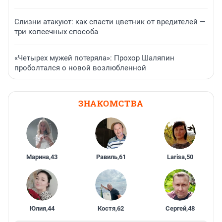
Слизни атакуют: как спасти цветник от вредителей —
три копеечных способа
«Четырех мужей потеряла»: Прохор Шаляпин
проболтался о новой возлюбленной
ЗНАКОМСТВА
Марина
,
43
Равиль
,
61
Larisa
,
50
Юлия
,
44
Костя
,
62
Сергей
,
48