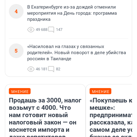
В Екатеринбурге из-за дождей отменили
4
мероприятия на День города: программа
праздника
49 688
147
«Насиловал на глазах у связанных
5
родителей». Новый поворот в деле убийства
россиян в Таиланде
46 181
82
МНЕНИЕ
МНЕНИЕ
Продашь за 3000, налог
«Покупаешь ко
возьмут с 4000. Что
мешке»:
нам готовит новый
предпринимат
налоговый закон — он
рассказала, как
коснется импорта и
самом деле ус
даже репетиторов
бизнес со скл