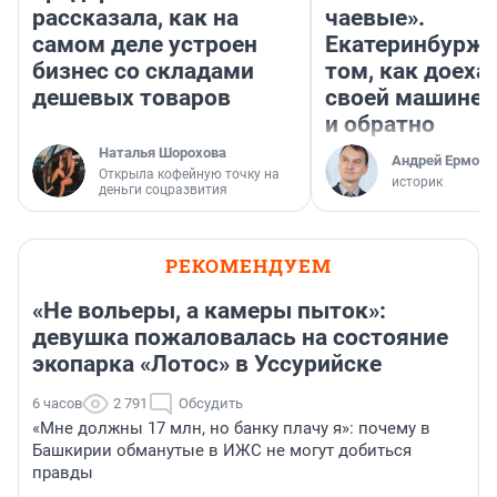
рассказала, как на
чаевые».
самом деле устроен
Екатеринбурже
бизнес со складами
том, как доеха
дешевых товаров
своей машине 
и обратно
Наталья Шорохова
Андрей Ермоле
Открыла кофейную точку на
историк
деньги соцразвития
РЕКОМЕНДУЕМ
«Не вольеры, а камеры пыток»:
девушка пожаловалась на состояние
экопарка «Лотос» в Уссурийске
6 часов
2 791
Обсудить
«Мне должны 17 млн, но банку плачу я»: почему в
Башкирии обманутые в ИЖС не могут добиться
правды