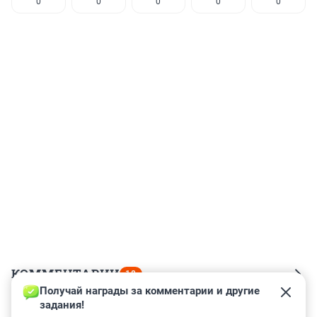
0
0
0
0
0
КОММЕНТАРИИ
18
Получай награды за комментарии и другие 
задания!
Гость