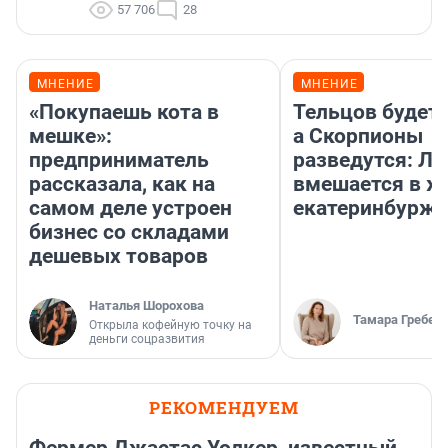
57 706
28
МНЕНИЕ
МНЕНИЕ
«Покупаешь кота в
Тельцов будет 
мешке»:
а Скорпионы
предприниматель
разведутся: Лу
рассказала, как на
вмешается в ж
самом деле устроен
екатеринбурж
бизнес со складами
дешевых товаров
Наталья Шорохова
Тамара Гребен
Открыла кофейную точку на
деньги соцразвития
РЕКОМЕНДУЕМ