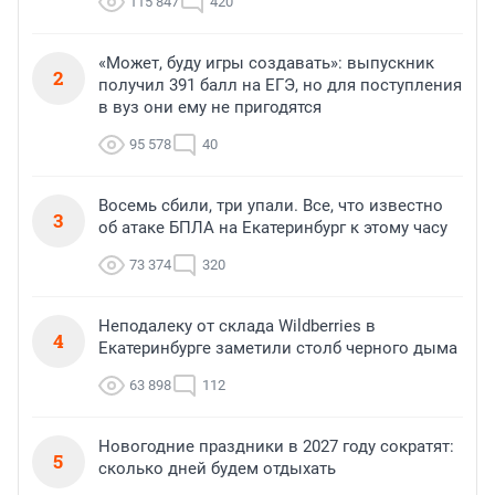
115 847
420
«Может, буду игры создавать»: выпускник
2
получил 391 балл на ЕГЭ, но для поступления
в вуз они ему не пригодятся
95 578
40
Восемь сбили, три упали. Все, что известно
3
об атаке БПЛА на Екатеринбург к этому часу
73 374
320
Неподалеку от склада Wildberries в
4
Екатеринбурге заметили столб черного дыма
63 898
112
Новогодние праздники в 2027 году сократят:
5
сколько дней будем отдыхать