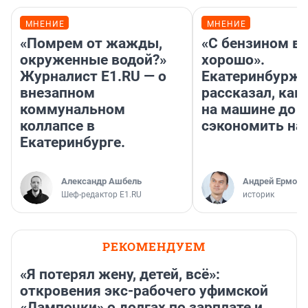
МНЕНИЕ
МНЕНИЕ
«Помрем от жажды,
«С бензином вс
окруженные водой?»
хорошо».
Журналист E1.RU — о
Екатеринбурж
внезапном
рассказал, как
коммунальном
на машине до К
коллапсе в
сэкономить на
Екатеринбурге.
Александр Ашбель
Андрей Ермоле
Шеф-редактор E1.RU
историк
РЕКОМЕНДУЕМ
«Я потерял жену, детей, всё»:
откровения экс-рабочего уфимской
«Лампочки» о долгах по зарплате и