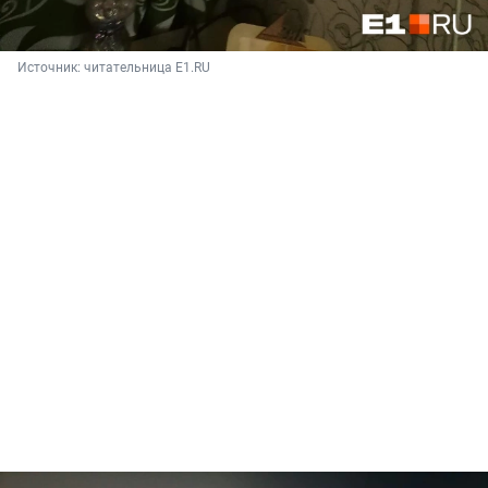
Источник: 
читательница E1.RU