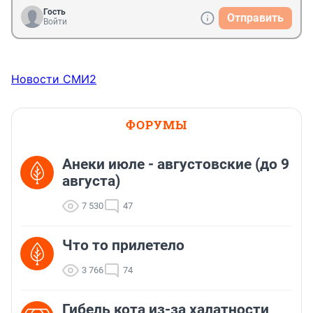
Гость
Отправить
Войти
Новости СМИ2
ФОРУМЫ
Анеки июле - августовские (до 9
августа)
7 530
47
Что то прилетело
3 766
74
Гибель кота из-за халатности