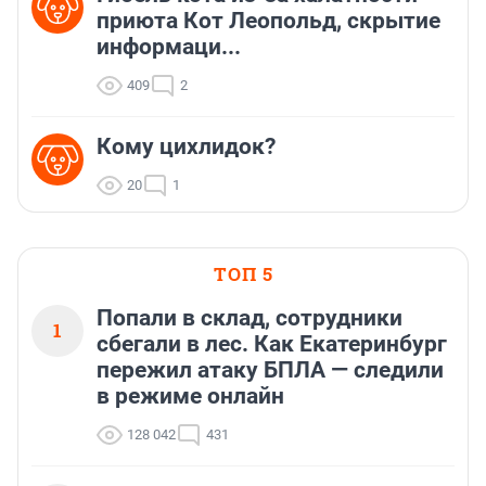
приюта Кот Леопольд, скрытиe
информаци...
409
2
Кому цихлидок?
20
1
ТОП 5
Попали в склад, сотрудники
1
сбегали в лес. Как Екатеринбург
пережил атаку БПЛА — следили
в режиме онлайн
128 042
431