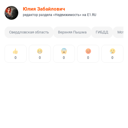
Юлия Забайлович
редактор раздела «Недвижимость» на E1.RU
Свердловская область
Верхняя Пышма
ГИБДД
Мото
0
0
0
0
0