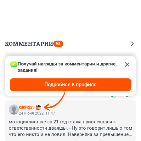
КОММЕНТАРИИ
98
Гость
24 июня 2022, 11:52
Получай награды за комментарии и другие 
задания!
Задолбали эти мотоциклисты. Вчера в пробке стояла, 
так один протискивался на своем моцике между 
Подробнее в профиле
рядами, чуть мне зеркало не сломал. Про скорость ч 
которой передвинаются вообще молчу.
+0
–1
kuki4229
24 июня 2022, 11:47
мотоциклист же за 21 год стажа привлекался к 
ответственности дважды. - Ну это говорит лишь о том 
что его никто и не ловил. Наверняка за превышение 
можно было бы каждый день штраф выписывать . 