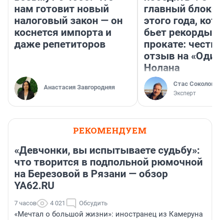
нам готовит новый
главный блокб
налоговый закон — он
этого года, ко
коснется импорта и
бьет рекорды 
даже репетиторов
прокате: честн
отзыв на «Оди
Нолана
Стас Соколов
Анастасия Завгородняя
Эксперт
РЕКОМЕНДУЕМ
«Девчонки, вы испытываете судьбу»:
что творится в подпольной рюмочной
на Березовой в Рязани — обзор
YA62.RU
7 часов
4 021
Обсудить
«Мечтал о большой жизни»: иностранец из Камеруна