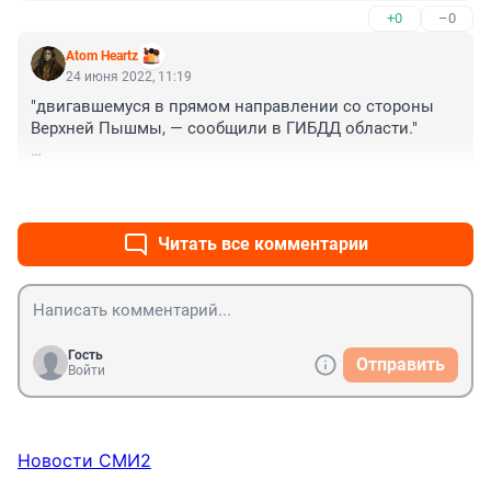
+0
–0
Мотоциклисты ни как в голову не возьмут что их 
увидеть ,вероятность меньше чем автомобиль , да 
Atom Heartz
еще с их скоростями и маневрами. Ехал бы как все со 
24 июня 2022, 11:19
средней скоростью то и цел бы сейчас был .
"двигавшемуся в прямом направлении со стороны 
Верхней Пышмы, — сообщили в ГИБДД области."

...со скоростью звука😐
+0
–0
Читать все комментарии
Гость
Отправить
Войти
Новости СМИ2