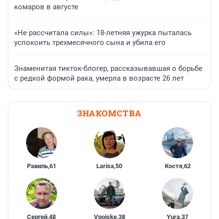
комаров в августе
«Не рассчитала силы»: 18-летняя ужурка пыталась
успокоить трехмесячного сына и убила его
Знаменитая тикток-блогер, рассказывавшая о борьбе
с редкой формой рака, умерла в возрасте 26 лет
ЗНАКОМСТВА
Равиль
,
61
Larisa
,
50
Костя
,
62
Сергей
,
48
Vpoiske
,
38
Yura
,
37