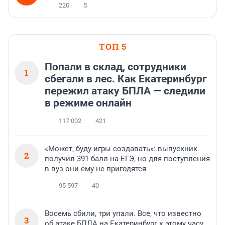
220
5
ТОП 5
Попали в склад, сотрудники
1
сбегали в лес. Как Екатеринбург
пережил атаку БПЛА — следили
в режиме онлайн
117 002
421
«Может, буду игры создавать»: выпускник
2
получил 391 балл на ЕГЭ, но для поступления
в вуз они ему не пригодятся
95 597
40
Восемь сбили, три упали. Все, что известно
3
об атаке БПЛА на Екатеринбург к этому часу