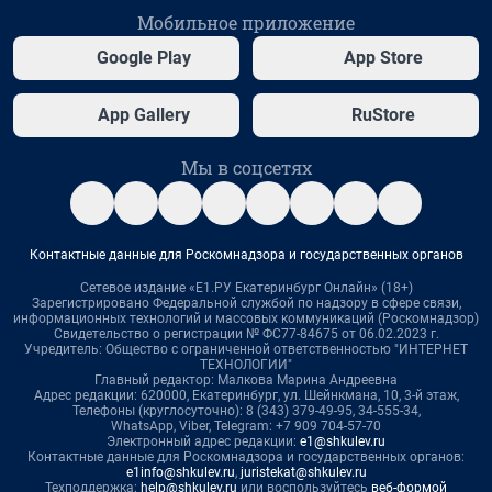
Мобильное приложение
Google Play
App Store
App Gallery
RuStore
Мы в соцсетях
Контактные данные для Роскомнадзора и государственных органов
Сетевое издание «Е1.РУ Екатеринбург Онлайн» (18+)
Зарегистрировано Федеральной службой по надзору в сфере связи,
информационных технологий и массовых коммуникаций (Роскомнадзор)
Свидетельство о регистрации № ФС77-84675 от 06.02.2023 г.
Учредитель: Общество с ограниченной ответственностью "ИНТЕРНЕТ
ТЕХНОЛОГИИ"
Главный редактор: Малкова Марина Андреевна
Адрес редакции: 620000, Екатеринбург, ул. Шейнкмана, 10, 3-й этаж,
Телефоны (круглосуточно): 8 (343) 379-49-95, 34-555-34,
WhatsApp, Viber, Telegram: +7 909 704-57-70
Электронный адрес редакции:
e1@shkulev.ru
Контактные данные для Роскомнадзора и государственных органов:
e1info@shkulev.ru
,
juristekat@shkulev.ru
Техподдержка:
help@shkulev.ru
или воспользуйтесь
веб-формой