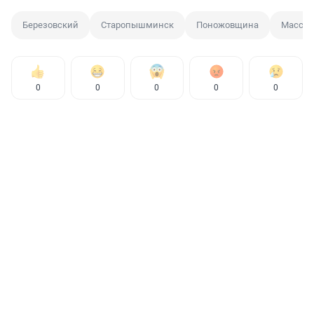
Березовский
Старопышминск
Поножовщина
Массов
0
0
0
0
0