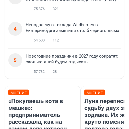
75 876
321
Неподалеку от склада Wildberries в
4
Екатеринбурге заметили столб черного дыма
64 500
112
Новогодние праздники в 2027 году сократят:
5
сколько дней будем отдыхать
57 732
28
МНЕНИЕ
МНЕНИЕ
«Покупаешь кота в
Луна переписа
мешке»:
судьбу двух зн
предприниматель
зодиака. Их жи
рассказала, как на
круто поменяет
самом деле устроен
полтора года: