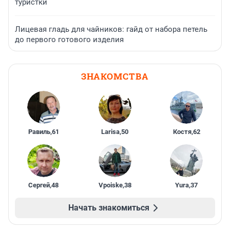
туристки
Лицевая гладь для чайников: гайд от набора петель
до первого готового изделия
ЗНАКОМСТВА
Равиль
,
61
Larisa
,
50
Костя
,
62
Сергей
,
48
Vpoiske
,
38
Yura
,
37
Начать знакомиться