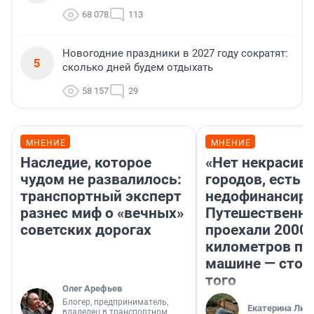
68 078
113
Новогодние праздники в 2027 году сократят:
5
сколько дней будем отдыхать
58 157
29
МНЕНИЕ
МНЕНИЕ
Наследие, которое
«Нет некрасив
чудом не развалилось:
городов, есть
транспортный эксперт
недофинансиро
разнес миф о «вечных»
Путешественн
советских дорогах
проехали 2000
километров по 
машине — стои
того
Олег Арефьев
Блогер, предприниматель,
Екатерина Лит
владелец в транспортном