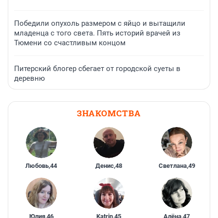
Победили опухоль размером с яйцо и вытащили
младенца с того света. Пять историй врачей из
Тюмени со счастливым концом
Питерский блогер сбегает от городской суеты в
деревню
ЗНАКОМСТВА
Любовь
,
44
Денис
,
48
Светлана
,
49
Юлия
,
46
Katrin
,
45
Алёна
,
47