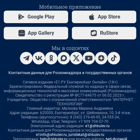
Мобильное приложение
Google Play
App Store
App Gallery
RuStore
Мы в соцсетях
Контактные данные для Роскомнадзора и государственных органов
Сетевое издание «Е1.РУ Екатеринбург Онлайн» (18+)
Зарегистрировано Федеральной службой по надзору в сфере связи,
информационных технологий и массовых коммуникаций (Роскомнадзор)
Свидетельство о регистрации № ФС77-84675 от 06.02.2023 г.
Учредитель: Общество с ограниченной ответственностью "ИНТЕРНЕТ
ТЕХНОЛОГИИ"
Главный редактор: Малкова Марина Андреевна
Адрес редакции: 620000, Екатеринбург, ул. Шейнкмана, 10, 3-й этаж,
Телефоны (круглосуточно): 8 (343) 379-49-95, 34-555-34,
WhatsApp, Viber, Telegram: +7 909 704-57-70
Электронный адрес редакции:
e1@shkulev.ru
Контактные данные для Роскомнадзора и государственных органов:
e1info@shkulev.ru
,
juristekat@shkulev.ru
Техподдержка:
help@shkulev.ru
или воспользуйтесь
веб-формой