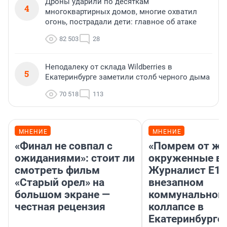
Дроны ударили по десяткам
4
многоквартирных домов, многие охватил
огонь, пострадали дети: главное об атаке
82 503
28
Неподалеку от склада Wildberries в
5
Екатеринбурге заметили столб черного дыма
70 518
113
МНЕНИЕ
МНЕНИЕ
«Финал не совпал с
«Помрем от ж
ожиданиями»: стоит ли
окруженные во
смотреть фильм
Журналист E1.
«Старый орел» на
внезапном
большом экране —
коммунальном
честная рецензия
коллапсе в
Екатеринбурге