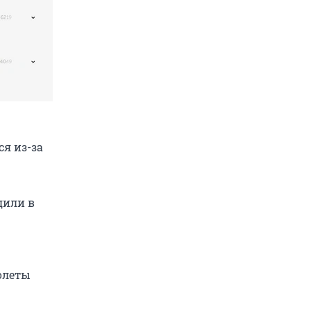
ся из-за
дили в
молеты