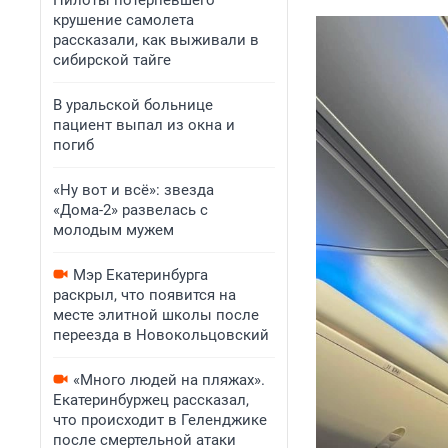
Пилоты потерпевшего
крушение самолета
рассказали, как выживали в
сибирской тайге
В уральской больнице
пациент выпал из окна и
погиб
«Ну вот и всё»: звезда
«Дома-2» развелась с
молодым мужем
Мэр Екатеринбурга
раскрыл, что появится на
месте элитной школы после
переезда в Новокольцовский
«Много людей на пляжах».
Екатеринбуржец рассказал,
что происходит в Геленджике
после смертельной атаки