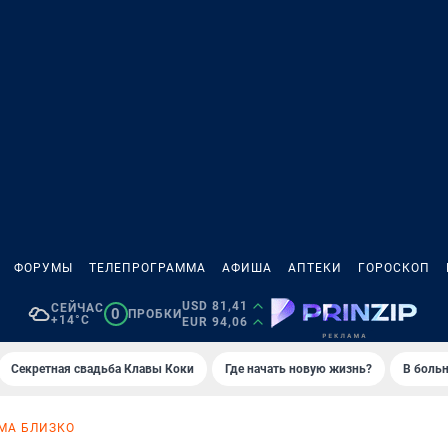
ФОРУМЫ
ТЕЛЕПРОГРАММА
АФИША
АПТЕКИ
ГОРОСКОП
USD 81,41
СЕЙЧАС
0
ПРОБКИ
+14°C
EUR 94,06
Секретная свадьба Клавы Коки
Где начать новую жизнь?
В больн
МА БЛИЗКО