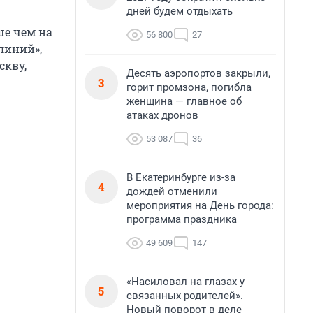
дней будем отдыхать
ше чем на
56 800
27
линий»,
скву,
Десять аэропортов закрыли,
3
горит промзона, погибла
женщина — главное об
атаках дронов
53 087
36
В Екатеринбурге из-за
4
дождей отменили
мероприятия на День города:
программа праздника
49 609
147
«Насиловал на глазах у
5
связанных родителей».
Новый поворот в деле