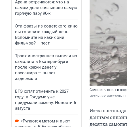
Арана встречаются: что на
самом деле связывало самую
горячую пару 90-х
Эти фразы из советского кино
вы говорите каждый день.
Вспомните из каких они
фильмов? — тест
Троих иностранцев вывели из
самолета в Екатеринбурге
после кражи денег у
пассажира — вылет
задержали
Самолеты стоят в оче
ЕГЭ хотят отменить к 2027
Источник: 
читатель E1
году: в Госдуме уже
придумали замену. Новости 6
августа
Из-за снегопад
данным онлайн-
«Ругаются матом и пьют
десятка самолет
алкоголь». В Екатеринбурге