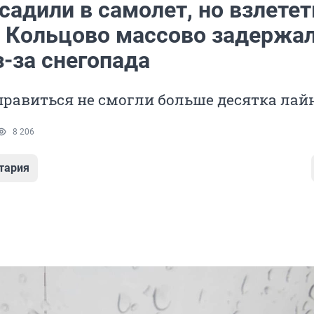
садили в самолет, но взлетет
В Кольцово массово задержа
-за снегопада
равиться не смогли больше десятка лай
8 206
тария