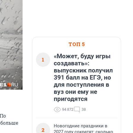
ТОП 5
«Может, буду игры
1
создавать»:
выпускник получил
391 балл на ЕГЭ, но
для поступления в
вуз они ему не
пригодятся
94 872
38
 По
 больше
Новогодние праздники в
2
2027 году сократят: сколько