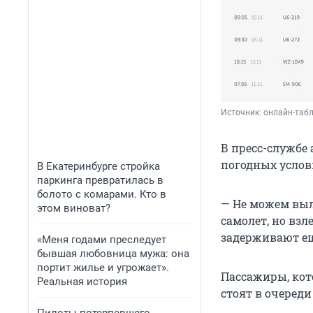
Источник: 
онлайн-таб
В пресс-службе 
погодных услов
В Екатеринбурге стройка
паркинга превратилась в
болото с комарами. Кто в
— Не можем выле
этом виноват?
самолет, но взл
задерживают еще
«Меня годами преследует
бывшая любовница мужа: она
портит жилье и угрожает».
Пассажиры, кото
Реальная история
стоят в очеред