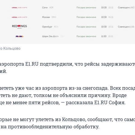
ло Кольцово
аэропорта E1.RU подтвердили, что рейсы задерживают
ий.
теть уже час из аэропорта из-за снегопада. Всех поса
ететь не дают, толком не объяснили причину. Вроде
 не менее пяти рейсов, — рассказала E1.RU София.
рые не могут улететь из Кольцово, сообщают, что са
и на противообледенительную обработку.