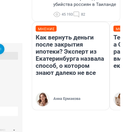
убийства россиян в Таиланде
45 193
82
МНЕНИЕ
МНЕНИ
Как вернуть деньги
Тельц
после закрытия
а Ско
ипотеки? Эксперт из
разве
Екатеринбурга назвала
вмеша
способ, о котором
екате
знают далеко не все
Анна Ермакова