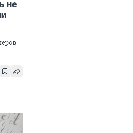
ь не
ли
неров