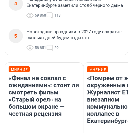
4
Екатеринбурге заметили столб черного дыма
69 868
113
Новогодние праздники в 2027 году сократят:
5
сколько дней будем отдыхать
58 851
29
МНЕНИЕ
МНЕНИЕ
«Финал не совпал с
«Помрем от ж
ожиданиями»: стоит ли
окруженные во
смотреть фильм
Журналист E1.
«Старый орел» на
внезапном
большом экране —
коммунальном
честная рецензия
коллапсе в
Екатеринбурге.