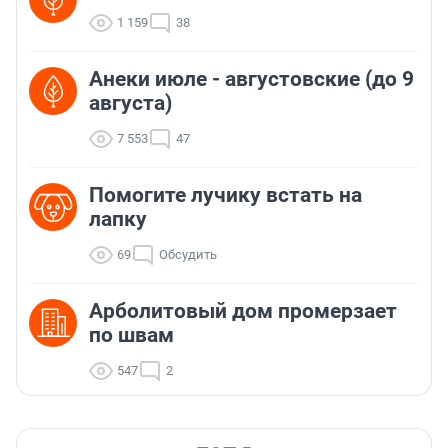
1 159
38
Анеки июле - августовские (до 9
августа)
7 553
47
Помогите лучику встать на
лапку
69
Обсудить
Арболитовый дом промерзает
по швам
547
2