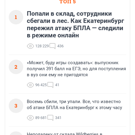
ТОП 5
Попали в склад, сотрудники
1
сбегали в лес. Как Екатеринбург
пережил атаку БПЛА — следили
в режиме онлайн
128 229
436
«Может, буду игры создавать»: выпускник
2
получил 391 балл на ЕГЭ, но для поступления
в вуз они ему не пригодятся
96 425
41
Восемь сбили, три упали. Все, что известно
3
об атаке БПЛА на Екатеринбург к этому часу
89 681
341
Неподалеку от склада Wildberries в