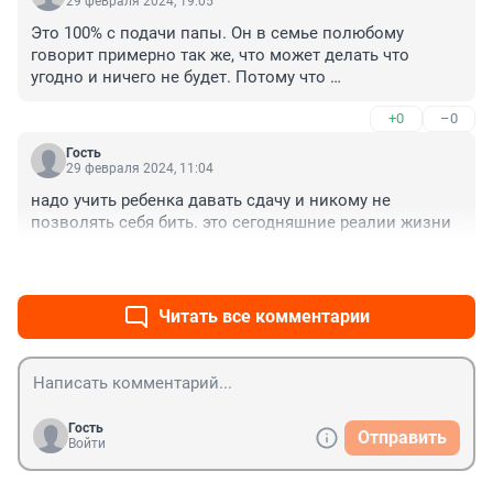
29 февраля 2024, 19:05
Родилось же у парня в башке, что он "бессмертный", 
Это 100% с подачи папы. Он в семье полюбому 
явно не сам придумал, наверняка родители 
говорит примерно так же, что может делать что 
транслируют 

угодно и ничего не будет. Потому что 
Сколько встречаю в школе хулиганов, это копия 
вседозволенность порождает такие ситуации.
родителей
+0
–0
Гость
29 февраля 2024, 11:04
надо учить ребенка давать сдачу и никому не 
позволять себя бить. это сегодняшние реалии жизни
+0
–0
Читать все комментарии
Гость
Отправить
Войти