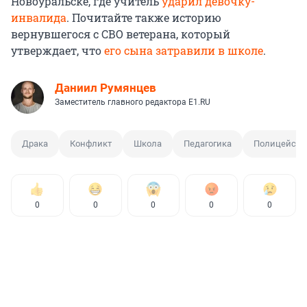
Новоуральске, где учитель
ударил девочку-
инвалида
. Почитайте также историю
вернувшегося с СВО ветерана, который
утверждает, что
его сына затравили в школе
.
Даниил Румянцев
Заместитель главного редактора E1.RU
Драка
Конфликт
Школа
Педагогика
Полицейски
0
0
0
0
0