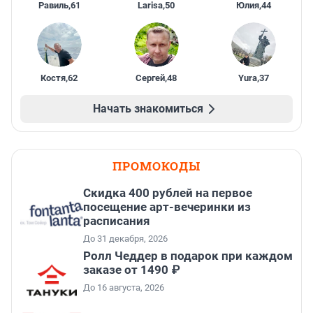
Равиль
,
61
Larisa
,
50
Юлия
,
44
Костя
,
62
Сергей
,
48
Yura
,
37
Начать знакомиться
ПРОМОКОДЫ
Cкидка 400 рублей на первое
посещение арт-вечеринки из
расписания
До 31 декабря, 2026
Ролл Чеддер в подарок при каждом
заказе от 1490 ₽
До 16 августа, 2026