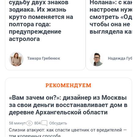
судьбу двух знаков
Нолана»: с как
зодиака. Их жизнь
настроем нужн
круто поменяется на
смотреть «Оди
полтора года:
чтобы она не
предупреждение
выглядела как
астролога
Тамара Гребенюк
Надежда Губар
РЕКОМЕНДУЕМ
«Вам зачем он?»: дизайнер из Москвы
за свои деньги восстанавливает дом в
деревне Архангельской области
58 минут
804
Обсудить
Слизни атакуют: как спасти цветник от вредителей —
три копеечных способа