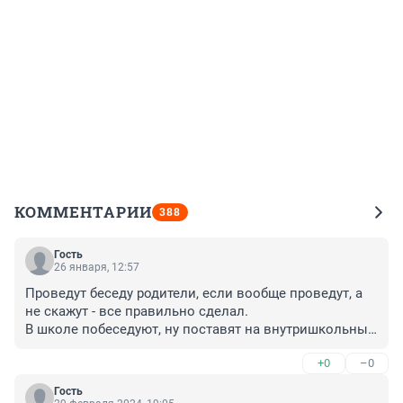
КОММЕНТАРИИ
388
Гость
26 января, 12:57
Проведут беседу родители, если вообще проведут, а 
не скажут - все правильно сделал. 

В школе побеседуют, ну поставят на внутришкольный 
учёт, если первое заявление на хулигана, то даже на 
+0
–0
учёт в полиции не поставят. И что дальше хулиган 
решит?! Правильно - "мне и правда ничего не будет". 
Гость
Занавес 
